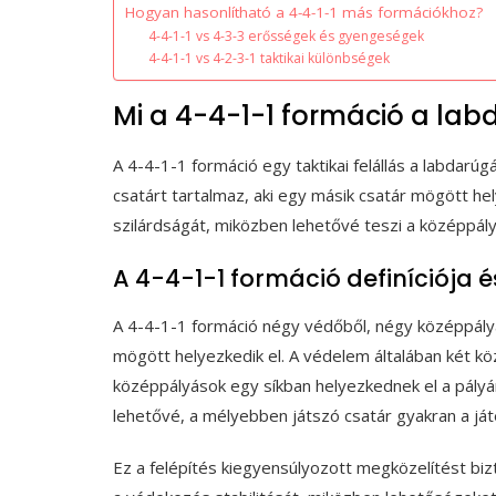
Hogyan hasonlítható a 4-4-1-1 más formációkhoz?
4-4-1-1 vs 4-3-3 erősségek és gyengeségek
4-4-1-1 vs 4-2-3-1 taktikai különbségek
Mi a 4-4-1-1 formáció a la
A 4-4-1-1 formáció egy taktikai felállás a labdar
csatárt tartalmaz, aki egy másik csatár mögött he
szilárdságát, miközben lehetővé teszi a középpál
A 4-4-1-1 formáció definíciója é
A 4-4-1-1 formáció négy védőből, négy középpályás
mögött helyezkedik el. A védelem általában két k
középpályások egy síkban helyezkednek el a pályá
lehetővé, a mélyebben játszó csatár gyakran a játé
Ez a felépítés kiegyensúlyozott megközelítést biz