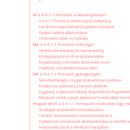
Mi a 4-4-1-1 formáció a labdarúgásban?
A 4-4-1-1 formáció definíciója és felépítése
Kulcsfontosságú elemek és játékos szerepek
Gyakori taktikai alkalmazások
Történelmi háttér és fejlődés
Mik a 4-4-1-1 formáció erősségei?
Védekezési stabilitás és szervezettség
Középpályás kontroll és labdabirtoklás
Rugalmasság a támadási átmenetek során
Hatékony a kontratámadások ellen
Mik a 4-4-1-1 formáció gyengeségei?
Sebezhetőségek a magas letámadással szemben
Korlátozott szélesség a támadó játékban
Függőség a játékosok fittségi állapotától és fegyelmét
Kihívások a több csatárt alkalmazó formációkkal szem
Hogyan lehet a 4-4-1-1 formációt módosítani egy m
Stratégiák védekezési módosításokhoz
Támadó módosítások a nyomás növelésére
A játékosok szerepeinek alkalmazkodása az ellenfél 
Helyzetváltozások a mérkőzés hajrájában