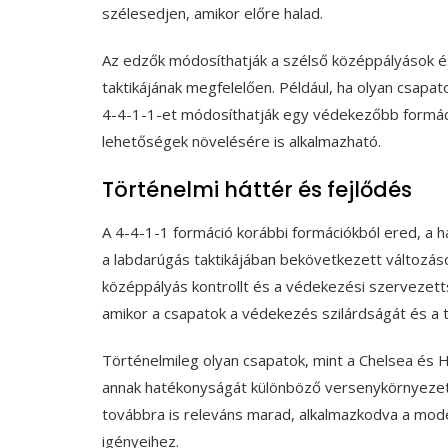
szélesedjen, amikor előre halad.
Az edzők módosíthatják a szélső középpályások és
taktikájának megfelelően. Például, ha olyan csapato
4-4-1-1-et módosíthatják egy védekezőbb formác
lehetőségek növelésére is alkalmazható.
Történelmi háttér és fejlődés
A 4-4-1-1 formáció korábbi formációkból ered, a ha
a labdarúgás taktikájában bekövetkezett változások
középpályás kontrollt és a védekezési szervezett
amikor a csapatok a védekezés szilárdságát és a t
Történelmileg olyan csapatok, mint a Chelsea és H
annak hatékonyságát különböző versenykörnyezete
továbbra is releváns marad, alkalmazkodva a mod
igényeihez.