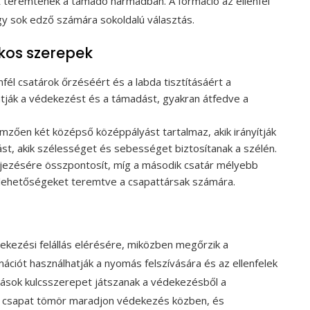
t teremtenek a támadó harmadban. A formáció az ellenfél
y sok edző számára sokoldalú választás.
kos szerepek
fél csatárok őrzéséért és a labda tisztításáért a
tják a védekezést és a támadást, gyakran átfedve a
mzően két középső középpályást tartalmaz, akik irányítják
ást, akik szélességet és sebességet biztosítanak a szélén.
ejezésére összpontosít, míg a második csatár mélyebb
s lehetőségeket teremtve a csapattársak számára.
ekezési felállás elérésére, miközben megőrzik a
ciót használhatják a nyomás felszívására és az ellenfelek
lyások kulcsszerepet játszanak a védekezésből a
 a csapat tömör maradjon védekezés közben, és