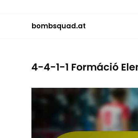
Skip
to
content
bombsquad.at
4-4-1-1 Formáció Ele