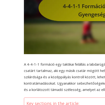
A 4-4-1-1 formáció egy taktikai felállás a labdar
csatárt tartalmaz, aki egy másik csatár mögött he
szilárdsága és a középpályás kontroll között, le
kontratámadásokat. Ugyanakkor sebezhetőségeket 
és a korlátozott támadó szélesség, amelyet az ell
Key sections in the article: