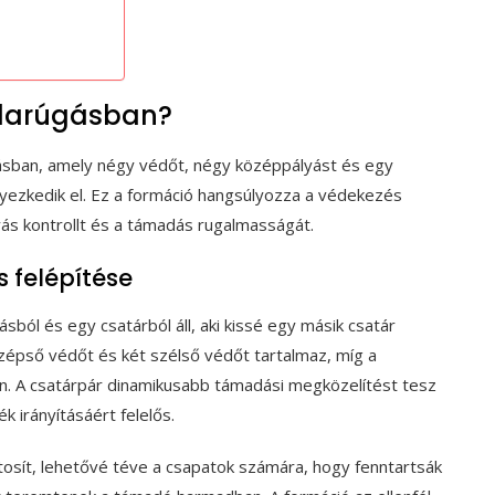
bdarúgásban?
úgásban, amely négy védőt, négy középpályást és egy
lyezkedik el. Ez a formáció hangsúlyozza a védekezés
yás kontrollt és a támadás rugalmasságát.
s felépítése
ból és egy csatárból áll, aki kissé egy másik csatár
özépső védőt és két szélső védőt tartalmaz, míg a
n. A csatárpár dinamikusabb támadási megközelítést tesz
k irányításáért felelős.
tosít, lehetővé téve a csapatok számára, hogy fenntartsák