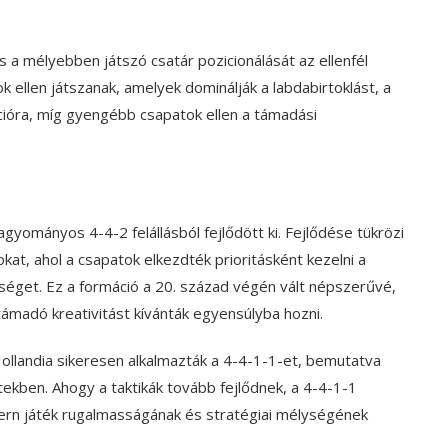
 a mélyebben játszó csatár pozicionálását az ellenfél
k ellen játszanak, amelyek dominálják a labdabirtoklást, a
ióra, míg gyengébb csapatok ellen a támadási
gyományos 4-4-2 felállásból fejlődött ki. Fejlődése tükrözi
at, ahol a csapatok elkezdték prioritásként kezelni a
séget. Ez a formáció a 20. század végén vált népszerűvé,
ámadó kreativitást kívánták egyensúlyba hozni.
ollandia sikeresen alkalmazták a 4-4-1-1-et, bemutatva
kben. Ahogy a taktikák tovább fejlődnek, a 4-4-1-1
ern játék rugalmasságának és stratégiai mélységének