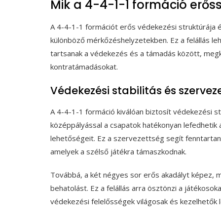
Mik a 4-4-1-1 formáció erős
A 4-4-1-1 formációt erős védekezési struktúrája é
különböző mérkőzéshelyzetekben. Ez a felállás le
tartsanak a védekezés és a támadás között, meg
kontratámadásokat.
Védekezési stabilitás és szervez
A 4-4-1-1 formáció kiválóan biztosít védekezési s
középpályással a csapatok hatékonyan lefedhetik a
lehetőségeit. Ez a szervezettség segít fenntartani
amelyek a szélső játékra támaszkodnak.
Továbbá, a két négyes sor erős akadályt képez, m
behatolást. Ez a felállás arra ösztönzi a játékosok
védekezési felelősségek világosak és kezelhetők 