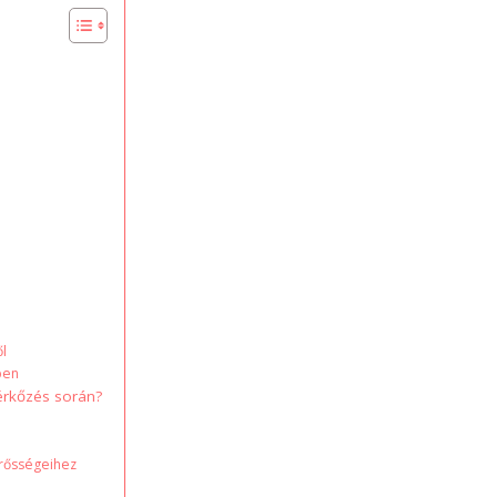
ől
ben
érkőzés során?
erősségeihez