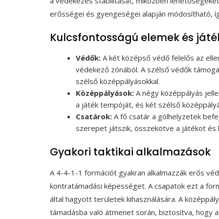
a védekezés stabilitását, miközben lehetőségeke
erősségei és gyengeségei alapján módosítható, íg
Kulcsfontosságú elemek és játé
Védők:
A két középső védő felelős az ellen
védekező zónából. A szélső védők támoga
szélső középpályásokkal.
Középpályások:
A négy középpályás jelle
a játék tempóját, és két szélső középpály
Csatárok:
A fő csatár a gólhelyzetek bef
szerepet játszik, összekötve a játékot é
Gyakori taktikai alkalmazások
A 4-4-1-1 formációt gyakran alkalmazzák erős véd
kontratámadási képességet. A csapatok ezt a formá
által hagyott területek kihasználására. A középpá
támadásba való átmenet során, biztosítva, hogy