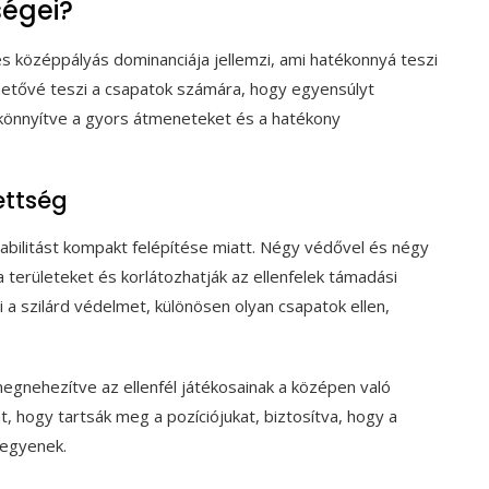
ségei?
s középpályás dominanciája jellemzi, ami hatékonnyá teszi
hetővé teszi a csapatok számára, hogy egyensúlyt
könnyítve a gyors átmeneteket és a hatékony
ettség
tabilitást kompakt felépítése miatt. Négy védővel és négy
 területeket és korlátozhatják az ellenfelek támadási
 a szilárd védelmet, különösen olyan csapatok ellen,
egnehezítve az ellenfél játékosainak a középen való
at, hogy tartsák meg a pozíciójukat, biztosítva, hogy a
legyenek.