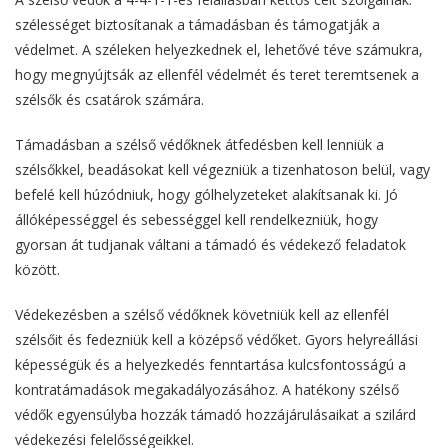
szélességet biztosítanak a támadásban és támogatják a
védelmet. A széleken helyezkednek el, lehetővé téve számukra,
hogy megnyújtsák az ellenfél védelmét és teret teremtsenek a
szélsők és csatárok számára.
Támadásban a szélső védőknek átfedésben kell lenniük a
szélsőkkel, beadásokat kell végezniük a tizenhatoson belül, vagy
befelé kell húzódniuk, hogy gólhelyzeteket alakítsanak ki. Jó
állóképességgel és sebességgel kell rendelkezniük, hogy
gyorsan át tudjanak váltani a támadó és védekező feladatok
között.
Védekezésben a szélső védőknek követniük kell az ellenfél
szélsőit és fedezniük kell a középső védőket. Gyors helyreállási
képességük és a helyezkedés fenntartása kulcsfontosságú a
kontratámadások megakadályozásához. A hatékony szélső
védők egyensúlyba hozzák támadó hozzájárulásaikat a szilárd
védekezési felelősségeikkel.