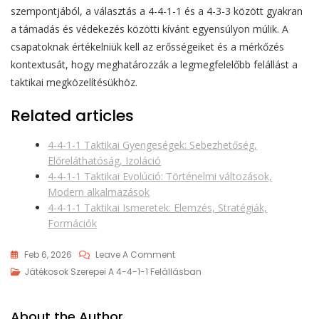
szempontjából, a választás a 4-4-1-1 és a 4-3-3 között gyakran
a támadás és védekezés közötti kívánt egyensúlyon múlik. A
csapatoknak értékelniük kell az erősségeiket és a mérkőzés
kontextusát, hogy meghatározzák a legmegfelelőbb felállást a
taktikai megközelítésükhöz.
Related articles
4-4-1-1 Taktikai Gyengeségek: Sebezhetőség,
Előreláthatóság, Izoláció
4-4-1-1 Taktikai Evolúció: Történelmi változások,
Modern alkalmazások
4-4-1-1 Taktikai Ismeretek: Elemzés, Stratégiák,
Formációk
On
Feb 6, 2026
Leave A Comment
4-
Játékosok Szerepei A 4-4-1-1 Felállásban
4-
1-
About the Author