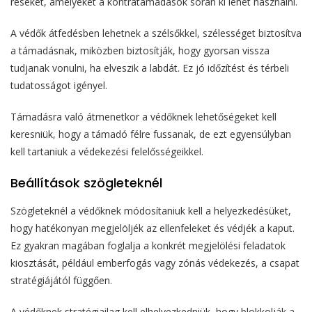
réseket, amelyeket a kontratámadások során ki lehet használni.
A védők átfedésben lehetnek a szélsőkkel, szélességet biztosítva
a támadásnak, miközben biztosítják, hogy gyorsan vissza
tudjanak vonulni, ha elveszik a labdát. Ez jó időzítést és térbeli
tudatosságot igényel.
Támadásra való átmenetkor a védőknek lehetőségeket kell
keresniük, hogy a támadó félre fussanak, de ezt egyensúlyban
kell tartaniuk a védekezési felelősségeikkel.
Beállítások szögleteknél
Szögleteknél a védőknek módosítaniuk kell a helyezkedésüket,
hogy hatékonyan megjelöljék az ellenfeleket és védjék a kaput.
Ez gyakran magában foglalja a konkrét megjelölési feladatok
kiosztását, például emberfogás vagy zónás védekezés, a csapat
stratégiájától függően.
A védőknek stratégiailag kell elhelyezkedniük, hogy blokkolják a