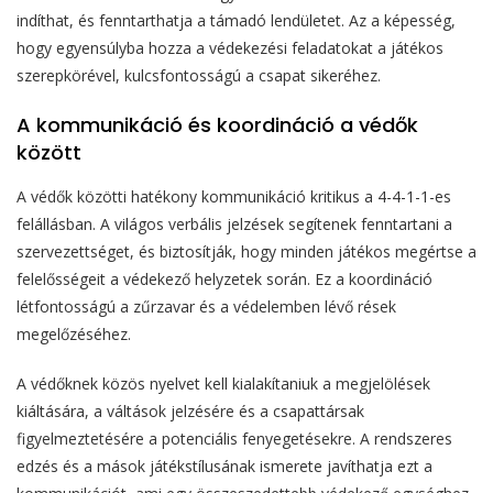
indíthat, és fenntarthatja a támadó lendületet. Az a képesség,
hogy egyensúlyba hozza a védekezési feladatokat a játékos
szerepkörével, kulcsfontosságú a csapat sikeréhez.
A kommunikáció és koordináció a védők
között
A védők közötti hatékony kommunikáció kritikus a 4-4-1-1-es
felállásban. A világos verbális jelzések segítenek fenntartani a
szervezettséget, és biztosítják, hogy minden játékos megértse a
felelősségeit a védekező helyzetek során. Ez a koordináció
létfontosságú a zűrzavar és a védelemben lévő rések
megelőzéséhez.
A védőknek közös nyelvet kell kialakítaniuk a megjelölések
kiáltására, a váltások jelzésére és a csapattársak
figyelmeztetésére a potenciális fenyegetésekre. A rendszeres
edzés és a mások játékstílusának ismerete javíthatja ezt a