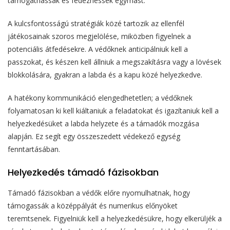
támogathassák és fedezhessék egymást.
A kulcsfontosságú stratégiák közé tartozik az ellenfél
játékosainak szoros megjelölése, miközben figyelnek a
potenciális átfedésekre. A védőknek anticipálniuk kell a
passzokat, és készen kell állniuk a megszakításra vagy a lövések
blokkolására, gyakran a labda és a kapu közé helyezkedve.
A hatékony kommunikáció elengedhetetlen; a védőknek
folyamatosan ki kell kiáltaniuk a feladatokat és igazítaniuk kell a
helyezkedésüket a labda helyzete és a támadók mozgása
alapján. Ez segít egy összeszedett védekező egység
fenntartásában.
Helyezkedés támadó fázisokban
Támadó fázisokban a védők előre nyomulhatnak, hogy
támogassák a középpályát és numerikus előnyöket
teremtsenek. Figyelniük kell a helyezkedésükre, hogy elkerüljék a