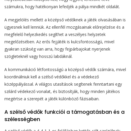
számukra, hogy hatékonyan lefedjék a pálya mindkét oldalát.
A megjelölés mellett a középső védőknek a játék olvasásában is
ügyesnek kell lenniük. Az ellenfél mozgásainak előrejelzése és a
megfelelő helyezkedés segíthet a veszélyes helyzetek
megelőzésében. Az erős fejjáték is kulcsfontosságú, mivel
gyakran szükség van arra, hogy fejpárbajokat nyerjenek
szögleteknél vagy hosszú labdáknál.
A kommunikáció létfontosságú a középső védők számára, mivel
koordinálniuk kell a szélső védőkkel és a védekező
középpályással. A világos utasítások segítenek fenntartani egy
szilárd védekező vonalat, és biztosítják, hogy minden játékos
megértse a szerepét a játék különböző fázisaiban.
A szélső védők funkciói a támogatásban és a
szélességben
A szélső védők a 4-4-1-1-es felállásban kettős célt szolgálnak: