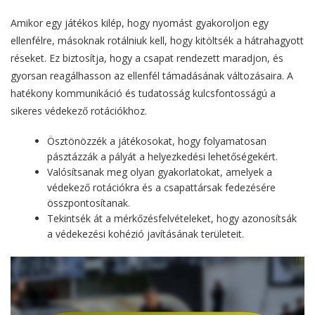
Amikor egy játékos kilép, hogy nyomást gyakoroljon egy
ellenfélre, másoknak rotálniuk kell, hogy kitöltsék a hátrahagyott
réseket. Ez biztosítja, hogy a csapat rendezett maradjon, és
gyorsan reagálhasson az ellenfél támadásának változásaira. A
hatékony kommunikáció és tudatosság kulcsfontosságú a
sikeres védekező rotációkhoz.
Ösztönözzék a játékosokat, hogy folyamatosan
pásztázzák a pályát a helyezkedési lehetőségekért.
Valósítsanak meg olyan gyakorlatokat, amelyek a
védekező rotációkra és a csapattársak fedezésére
összpontosítanak.
Tekintsék át a mérkőzésfelvételeket, hogy azonosítsák
a védekezési kohézió javításának területeit.