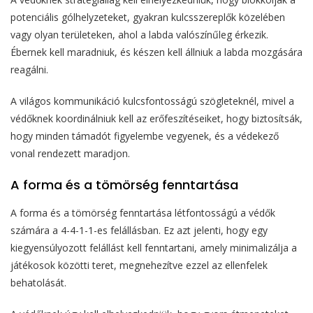
potenciális gólhelyzeteket, gyakran kulcsszereplők közelében
vagy olyan területeken, ahol a labda valószínűleg érkezik.
Ébernek kell maradniuk, és készen kell állniuk a labda mozgására
reagálni.
A világos kommunikáció kulcsfontosságú szögleteknél, mivel a
védőknek koordinálniuk kell az erőfeszítéseiket, hogy biztosítsák,
hogy minden támadót figyelembe vegyenek, és a védekező
vonal rendezett maradjon.
A forma és a tömörség fenntartása
A forma és a tömörség fenntartása létfontosságú a védők
számára a 4-4-1-1-es felállásban. Ez azt jelenti, hogy egy
kiegyensúlyozott felállást kell fenntartani, amely minimalizálja a
játékosok közötti teret, megnehezítve ezzel az ellenfelek
behatolását.