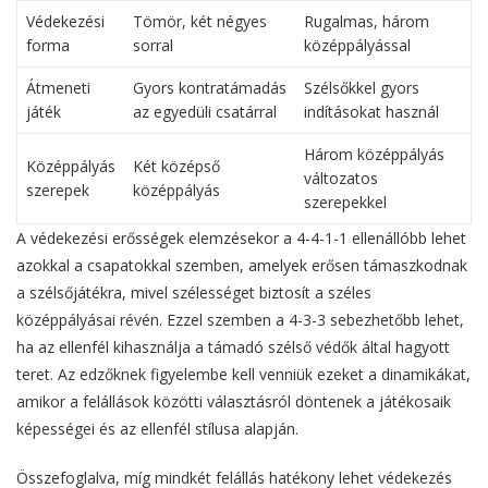
Védekezési
Tömör, két négyes
Rugalmas, három
forma
sorral
középpályással
Átmeneti
Gyors kontratámadás
Szélsőkkel gyors
játék
az egyedüli csatárral
indításokat használ
Három középpályás
Középpályás
Két középső
változatos
szerepek
középpályás
szerepekkel
A védekezési erősségek elemzésekor a 4-4-1-1 ellenállóbb lehet
azokkal a csapatokkal szemben, amelyek erősen támaszkodnak
a szélsőjátékra, mivel szélességet biztosít a széles
középpályásai révén. Ezzel szemben a 4-3-3 sebezhetőbb lehet,
ha az ellenfél kihasználja a támadó szélső védők által hagyott
teret. Az edzőknek figyelembe kell venniük ezeket a dinamikákat,
amikor a felállások közötti választásról döntenek a játékosaik
képességei és az ellenfél stílusa alapján.
Összefoglalva, míg mindkét felállás hatékony lehet védekezés