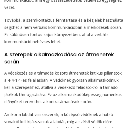
kommunikációt, ami egy összeszedettebb védekező egységhez
vezet.
Továbbá, a szemkontaktus fenntartása és a kézjelek használata
segíthet a nem verbális kommunikációban a mérkőzések során.
Ez különösen fontos zajos környezetben, ahol a verbális
kommunikáció nehézkes lehet.
A szerepek alkalmazkodása az átmenetek
során
A védekezés és a támadás közötti átmenetek kritikus pillanatok
a 4-4-1-1-es felállásban. A védőknek gyorsan alkalmazkodniuk
kell a szerepeikhez, átállva a védekező feladatokról a támadó
játékok támogatására. Ez az alkalmazkodóképesség numerikus
előnyöket teremthet a kontratámadások során.
Amikor a labdát visszaszerzik, a középső védőknek a hátsó
vonalról kell kijátszaniuk a labdát, míg a szélső védők előre