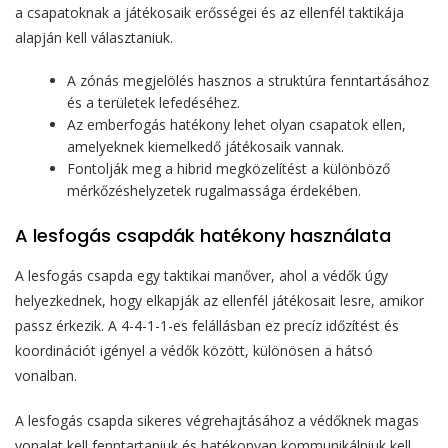
a csapatoknak a játékosaik erősségei és az ellenfél taktikája
alapján kell választaniuk.
A zónás megjelölés hasznos a struktúra fenntartásához
és a területek lefedéséhez.
Az emberfogás hatékony lehet olyan csapatok ellen,
amelyeknek kiemelkedő játékosaik vannak.
Fontolják meg a hibrid megközelítést a különböző
mérkőzéshelyzetek rugalmassága érdekében.
A lesfogás csapdák hatékony használata
A lesfogás csapda egy taktikai manőver, ahol a védők úgy
helyezkednek, hogy elkapják az ellenfél játékosait lesre, amikor
passz érkezik. A 4-4-1-1-es felállásban ez precíz időzítést és
koordinációt igényel a védők között, különösen a hátsó
vonalban.
A lesfogás csapda sikeres végrehajtásához a védőknek magas
vonalat kell fenntartaniuk és hatékonyan kommunikálniuk kell.