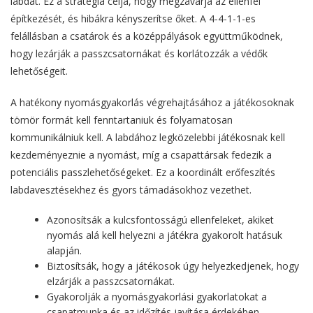
labdát. Ez a stratégia célja, hogy megzavarja az ellenfél
építkezését, és hibákra kényszerítse őket. A 4-4-1-1-es
felállásban a csatárok és a középpályások együttműködnek,
hogy lezárják a passzcsatornákat és korlátozzák a védők
lehetőségeit.
A hatékony nyomásgyakorlás végrehajtásához a játékosoknak
tömör formát kell fenntartaniuk és folyamatosan
kommunikálniuk kell. A labdához legközelebbi játékosnak kell
kezdeményeznie a nyomást, míg a csapattársak fedezik a
potenciális passzlehetőségeket. Ez a koordinált erőfeszítés
labdavesztésekhez és gyors támadásokhoz vezethet.
Azonosítsák a kulcsfontosságú ellenfeleket, akiket
nyomás alá kell helyezni a játékra gyakorolt hatásuk
alapján.
Biztosítsák, hogy a játékosok úgy helyezkedjenek, hogy
elzárják a passzcsatornákat.
Gyakorolják a nyomásgyakorlási gyakorlatokat a
csapatmunka és az időzítés javítása érdekében.