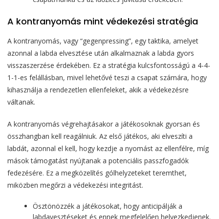
A kontranyomás mint védekezési stratégia
A kontranyomás, vagy “gegenpressing”, egy taktika, amelyet
azonnal a labda elvesztése után alkalmaznak a labda gyors
visszaszerzése érdekében. Ez a stratégia kulcsfontosságú a 4-4-
1-1-es felállásban, mivel lehetővé teszi a csapat számára, hogy
kihasználja a rendezetlen ellenfeleket, akik a védekezésre
váltanak.
A kontranyomás végrehajtásakor a játékosoknak gyorsan és
összhangban kell reagálniuk. Az első játékos, aki elveszíti a
labdát, azonnal el kell, hogy kezdje a nyomást az ellenfélre, míg
mások támogatást nyújtanak a potenciális passzfogadók
fedezésére. Ez a megközelítés gólhelyzeteket teremthet,
miközben megőrzi a védekezési integritást.
Ösztönözzék a játékosokat, hogy anticipálják a
labdavesztéseket és ennek megfelelően helyezkedjenek.