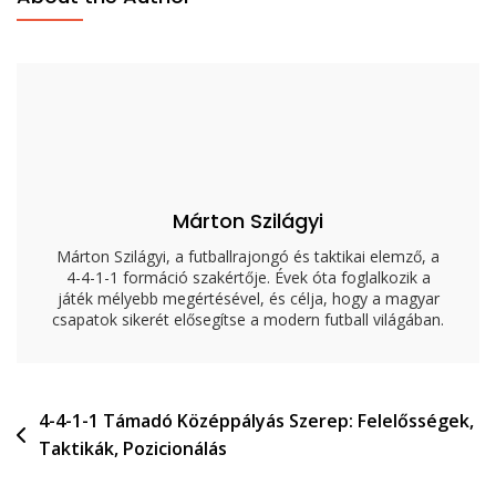
1
Védőszerepek:
Felelősségek,
Taktikák,
Pozicionálás
Márton Szilágyi
Márton Szilágyi, a futballrajongó és taktikai elemző, a
4-4-1-1 formáció szakértője. Évek óta foglalkozik a
játék mélyebb megértésével, és célja, hogy a magyar
csapatok sikerét elősegítse a modern futball világában.
Post
4-4-1-1 Támadó Középpályás Szerep: Felelősségek,
Taktikák, Pozicionálás
navigation