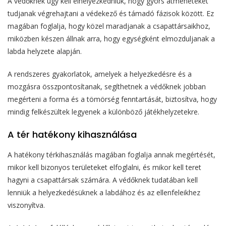
A védőknek úgy kell elhelyezkedniük, hogy gyors átmeneteket
tudjanak végrehajtani a védekező és támadó fázisok között. Ez
magában foglalja, hogy közel maradjanak a csapattársaikhoz,
miközben készen állnak arra, hogy egységként elmozduljanak a
labda helyzete alapján.
A rendszeres gyakorlatok, amelyek a helyezkedésre és a
mozgásra összpontosítanak, segíthetnek a védőknek jobban
megérteni a forma és a tömörség fenntartását, biztosítva, hogy
mindig felkészültek legyenek a különböző játékhelyzetekre.
A tér hatékony kihasználása
A hatékony térkihasználás magában foglalja annak megértését,
mikor kell bizonyos területeket elfoglalni, és mikor kell teret
hagyni a csapattársak számára. A védőknek tudatában kell
lenniük a helyezkedésüknek a labdához és az ellenfeleikhez
viszonyítva.