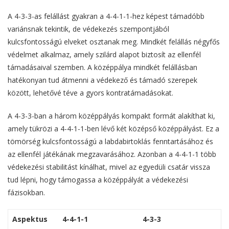
A 4-3-3-as felállást gyakran a 4-4-1-1-hez képest támadóbb
variánsnak tekintik, de védekezés szempontjából
kulcsfontosságú elveket osztanak meg. Mindkét felállás négyfős
védelmet alkalmaz, amely szilárd alapot biztosít az ellenfél
támadásaival szemben. A középpálya mindkét felállásban
hatékonyan tud átmenni a védekező és támadó szerepek
között, lehetővé téve a gyors kontratámadásokat.
A 4-3-3-ban a három középpályás kompakt formát alakíthat ki,
amely tükrözi a 4-4-1-1-ben lévő két középső középpályást. Ez a
tömörség kulcsfontosságú a labdabirtoklás fenntartásához és
az ellenfél játékának megzavarásához. Azonban a 4-4-1-1 több
védekezési stabilitást kínálhat, mivel az egyedüli csatár vissza
tud lépni, hogy támogassa a középpályát a védekezési
fázisokban.
Aspektus
4-4-1-1
4-3-3