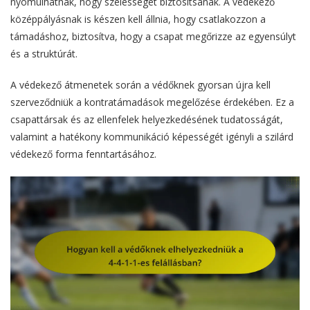
nyomulhatnak, hogy szélességet biztosítsanak. A védekező
középpályásnak is készen kell állnia, hogy csatlakozzon a
támadáshoz, biztosítva, hogy a csapat megőrizze az egyensúlyt
és a struktúrát.
A védekező átmenetek során a védőknek gyorsan újra kell
szerveződniük a kontratámadások megelőzése érdekében. Ez a
csapattársak és az ellenfelek helyezkedésének tudatosságát,
valamint a hatékony kommunikáció képességét igényli a szilárd
védekező forma fenntartásához.