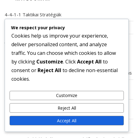
4-4-1-1 Taktikai Stratégiák
A 4-4-1-1 formáció taktikai elemzése
We respect your privacy
Cookies help us improve your experience,
Játékosok szerepei a 4-4-1-1 felállásban
deliver personalized content, and analyze
traffic. You can choose which cookies to allow
LEGUTÓBBI BEJEGYZÉSEK
by clicking
Customize
. Click
Accept All
to
consent or
Reject All
to decline non-essential
4-4-1-1 Védőszerepek: Felelősségek, Taktikák, Pozicionálás
cookies.
4-4-1-1 Támadó Középpályás Szerep: Felelősségek,
Taktikák, Pozicionálás
Customize
4-4-1-1 Formáció Áttekintés: Erősségek, Gyengeségek,
Reject All
Taktikák
Accept All
4-4-1-1 Taktikai Áttekintés: Elvek, Stratégiák, Formációk