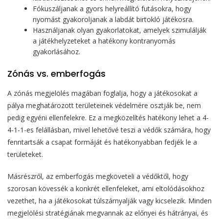
Fókuszáljanak a gyors helyreállító futásokra, hogy
nyomást gyakoroljanak a labdát birtokló játékosra.
Használjanak olyan gyakorlatokat, amelyek szimulálják
a játékhelyzeteket a hatékony kontranyomás
gyakorlásához.
Zónás vs. emberfogás
A zónás megjelölés magában foglalja, hogy a játékosokat a
pálya meghatározott területeinek védelmére osztják be, nem
pedig egyéni ellenfelekre. Ez a megközelítés hatékony lehet a 4-
4-1-1-es felállásban, mivel lehetővé teszi a védők számára, hogy
fenntartsák a csapat formáját és hatékonyabban fedjék le a
területeket.
Másrészről, az emberfogás megköveteli a védőktől, hogy
szorosan kövessék a konkrét ellenfeleket, ami eltolódásokhoz
vezethet, ha a játékosokat túlszárnyalják vagy kicselezik. Minden
megjelölési stratégiának megvannak az előnyei és hátrányai, és