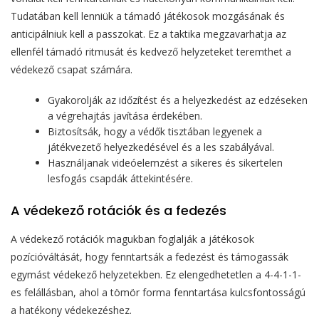
Tudatában kell lenniük a támadó játékosok mozgásának és
anticipálniuk kell a passzokat. Ez a taktika megzavarhatja az
ellenfél támadó ritmusát és kedvező helyzeteket teremthet a
védekező csapat számára.
Gyakorolják az időzítést és a helyezkedést az edzéseken
a végrehajtás javítása érdekében.
Biztosítsák, hogy a védők tisztában legyenek a
játékvezető helyezkedésével és a les szabályával.
Használjanak videóelemzést a sikeres és sikertelen
lesfogás csapdák áttekintésére.
A védekező rotációk és a fedezés
A védekező rotációk magukban foglalják a játékosok
pozícióváltását, hogy fenntartsák a fedezést és támogassák
egymást védekező helyzetekben. Ez elengedhetetlen a 4-4-1-1-
es felállásban, ahol a tömör forma fenntartása kulcsfontosságú
a hatékony védekezéshez.