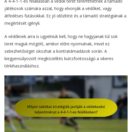
A 4-4-1-1-es felállásban a védők teret teremthetnek a támadó
játékosok számára azzal, hogy elvonják a védőket, vagy
átfedéses futásokkal. Ez jó időzítést és a támadó stratégiának a
megértését igényli.
A védőknek arra is ügyelniük kell, hogy ne hagyjanak túl sok
teret maguk mögött, amikor előre nyomulnak, mivel ez
sebezhetőséget okozhat a kontratámadások során. A
kiegyensúlyozott megközelítés kulcsfontosságú a sikeres
térkihasználáshoz.