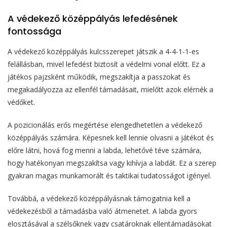
A védekező középpályás lefedésének
fontossága
A védekező középpályás kulcsszerepet játszik a 4-4-1-1-es
felállásban, mivel lefedést biztosít a védelmi vonal előtt. Ez a
játékos pajzsként működik, megszakítja a passzokat és
megakadályozza az ellenfél támadásait, mielőtt azok elérnék a
védőket.
A pozicionálás erős megértése elengedhetetlen a védekező
középpályás számára. Képesnek kell lennie olvasni a játékot és
előre látni, hová fog menni a labda, lehetővé téve számára,
hogy hatékonyan megszakítsa vagy kihívja a labdát. Ez a szerep
gyakran magas munkamorált és taktikai tudatosságot igényel.
Továbbá, a védekező középpályásnak támogatnia kell a
védekezésből a támadásba való átmenetet. A labda gyors
elosztásával a szélsőknek vagy csatároknak ellentámadásokat