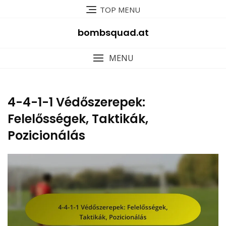
Skip
TOP MENU
to
content
bombsquad.at
MENU
4-4-1-1 Védőszerepek:
Felelősségek, Taktikák,
Pozicionálás