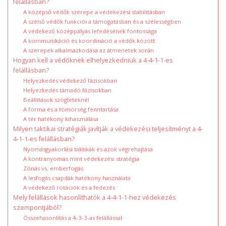
felállásban?
A középső védők szerepe a védekezési stabilitásban
A szélső védők funkciói a támogatásban és a szélességben
A védekező középpályás lefedésének fontossága
A kommunikáció és koordináció a védők között
A szerepek alkalmazkodása az átmenetek során
Hogyan kell a védőknek elhelyezkedniük a 4-4-1-1-es
felállásban?
Helyezkedés védekező fázisokban
Helyezkedés támadó fázisokban
Beállítások szögleteknél
A forma és a tömörség fenntartása
A tér hatékony kihasználása
Milyen taktikai stratégiák javítják a védekezési teljesítményt a 4-
4-1-1-es felállásban?
Nyomásgyakorlási taktikák és azok végrehajtása
A kontranyomás mint védekezési stratégia
Zónás vs. emberfogás
A lesfogás csapdák hatékony használata
A védekező rotációk és a fedezés
Mely felállások hasonlíthatók a 4-4-1-1-hez védekezés
szempontjából?
Összehasonlítás a 4-3-3-as felállással