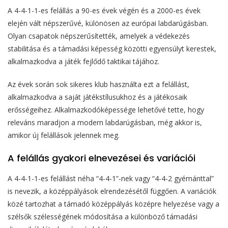
A 4-4-1-1-es felállás a 90-es évek végén és a 2000-es évek
elején vált népszerűvé, különösen az európai labdarúgásban.
Olyan csapatok népszerűsítették, amelyek a védekezés
stabilitása és a támadási képesség közötti egyensúlyt kerestek,
alkalmazkodva a játék fejlődő taktikai tájához.
Az évek során sok sikeres klub használta ezt a felállást,
alkalmazkodva a saját játékstílusukhoz és a játékosaik
erősségeihez. Alkalmazkodóképessége lehetővé tette, hogy
releváns maradjon a modern labdarúgásban, még akkor is,
amikor új felállások jelennek meg.
A felállás gyakori elnevezései és variációi
A 4-4-1-1-es felállást néha “4-4-1”-nek vagy “4-4-2 gyémánttal”
is nevezik, a középpályások elrendezésétől függően. A variációk
közé tartozhat a támadó középpályás középre helyezése vagy a
szélsők szélességének módosítása a különböző támadási