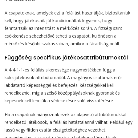
A csapatoknak, amelyek ezt a felállást használják, biztosítaniuk
kell, hogy játékosaik jól kondicionáltak legyenek, hogy
fenntartsák az intenzitást a mérkőzés során. A fittségi szint
csökkenése sebezhetővé teheti a csapatot, különösen a
mérkőzés későbbi szakaszaiban, amikor a fáradtság beáll.
Függőség specifikus játékosattribútumoktól
A 4-4-1-1-es felállás sikeressége nagymértékben függ a
kulcsjátékosok attribútumaitól. A magányos csatárnak erős
labdatartó képességgel és befejezési készségekkel kell
rendelkeznie, míg a szélső középpályásoknak gyorsnak és
képesnek kell lenniük a védekezésre való visszatérésre.
Ha a csapatnak hiányoznak ezek az alapvető attribútumokkal
rendelkező játékosok, a felállás hatástalanná válhat. Például egy
lassú vagy fittlen csatár elszigeteltséghez vezethet,
megnehezítve a csapat számára a hatékony támadások