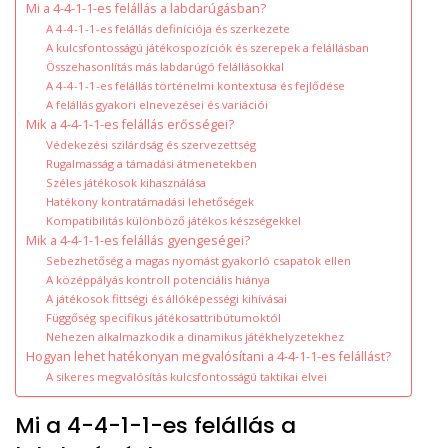
Mi a 4-4-1-1-es felállás a labdarúgásban?
A 4-4-1-1-es felállás definíciója és szerkezete
A kulcsfontosságú játékospozíciók és szerepek a felállásban
Összehasonlítás más labdarúgó felállásokkal
A 4-4-1-1-es felállás történelmi kontextusa és fejlődése
A felállás gyakori elnevezései és variációi
Mik a 4-4-1-1-es felállás erősségei?
Védekezési szilárdság és szervezettség
Rugalmasság a támadási átmenetekben
Széles játékosok kihasználása
Hatékony kontratámadási lehetőségek
Kompatibilitás különböző játékos készségekkel
Mik a 4-4-1-1-es felállás gyengeségei?
Sebezhetőség a magas nyomást gyakorló csapatok ellen
A középpályás kontroll potenciális hiánya
A játékosok fittségi és állóképességi kihívásai
Függőség specifikus játékosattribútumoktól
Nehezen alkalmazkodik a dinamikus játékhelyzetekhez
Hogyan lehet hatékonyan megvalósítani a 4-4-1-1-es felállást?
A sikeres megvalósítás kulcsfontosságú taktikai elvei
Mi a 4-4-1-1-es felállás a