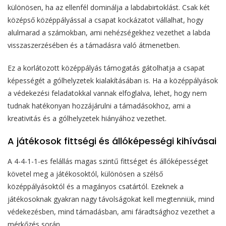
különösen, ha az ellenfél dominálja a labdabirtoklást. Csak két
középső középpályással a csapat kockázatot vállalhat, hogy
alulmarad a számokban, ami nehézségekhez vezethet a labda
visszaszerzésében és a támadásra való átmenetben.
Ez a korlátozott középpályás támogatás gátolhatja a csapat
képességét a gólhelyzetek kialakításában is. Ha a középpályások
a védekezési feladatokkal vannak elfoglalva, lehet, hogy nem
tudnak hatékonyan hozzájárulni a támadásokhoz, ami a
kreativitás és a gólhelyzetek hiányához vezethet.
A játékosok fittségi és állóképességi kihívásai
A 4-4-1-1-es felállás magas szintű fittséget és állóképességet
követel meg a játékosoktól, különösen a szélső
középpályásoktól és a magányos csatártól. Ezeknek a
játékosoknak gyakran nagy távolságokat kell megtenniük, mind
védekezésben, mind támadásban, ami fáradtsághoz vezethet a
mérkőzés során.