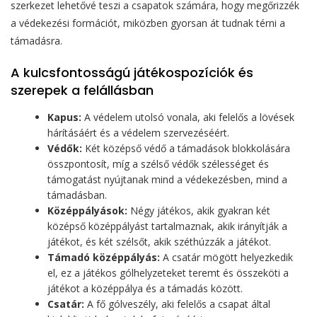
szerkezet lehetővé teszi a csapatok számára, hogy megőrizzék
a védekezési formációt, miközben gyorsan át tudnak térni a
támadásra.
A kulcsfontosságú játékospozíciók és
szerepek a felállásban
Kapus:
A védelem utolsó vonala, aki felelős a lövések
hárításáért és a védelem szervezéséért.
Védők:
Két középső védő a támadások blokkolására
összpontosít, míg a szélső védők szélességet és
támogatást nyújtanak mind a védekezésben, mind a
támadásban.
Középpályások:
Négy játékos, akik gyakran két
középső középpályást tartalmaznak, akik irányítják a
játékot, és két szélsőt, akik széthúzzák a játékot.
Támadó középpályás:
A csatár mögött helyezkedik
el, ez a játékos gólhelyzeteket teremt és összeköti a
játékot a középpálya és a támadás között.
Csatár:
A fő gólveszély, aki felelős a csapat által