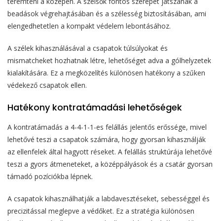
teremteni a középen. A szélsők fontos szerepet játszanak a
beadások végrehajtásában és a szélesség biztosításában, ami
elengedhetetlen a kompakt védelem lebontásához.
A szélek kihasználásával a csapatok túlsúlyokat és
mismatcheket hozhatnak létre, lehetőséget adva a gólhelyzetek
kialakítására. Ez a megközelítés különösen hatékony a szűken
védekező csapatok ellen.
Hatékony kontratámadási lehetőségek
A kontratámadás a 4-4-1-1-es felállás jelentős erőssége, mivel
lehetővé teszi a csapatok számára, hogy gyorsan kihasználják
az ellenfelek által hagyott réseket. A felállás struktúrája lehetővé
teszi a gyors átmeneteket, a középpályások és a csatár gyorsan
támadó pozíciókba lépnek.
A csapatok kihasználhatják a labdavesztéseket, sebességgel és
precizitással meglepve a védőket. Ez a stratégia különösen