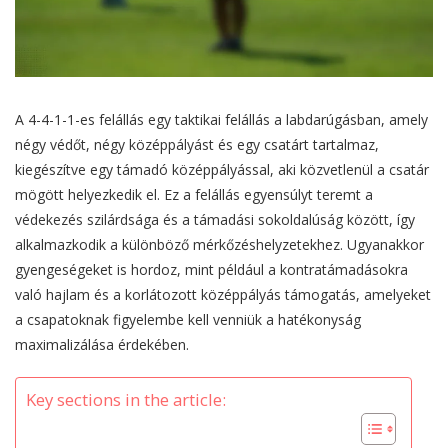
A 4-4-1-1-es felállás egy taktikai felállás a labdarúgásban, amely
négy védőt, négy középpályást és egy csatárt tartalmaz,
kiegészítve egy támadó középpályással, aki közvetlenül a csatár
mögött helyezkedik el. Ez a felállás egyensúlyt teremt a
védekezés szilárdsága és a támadási sokoldalúság között, így
alkalmazkodik a különböző mérkőzéshelyzetekhez. Ugyanakkor
gyengeségeket is hordoz, mint például a kontratámadásokra
való hajlam és a korlátozott középpályás támogatás, amelyeket
a csapatoknak figyelembe kell venniük a hatékonyság
maximalizálása érdekében.
Key sections in the article: