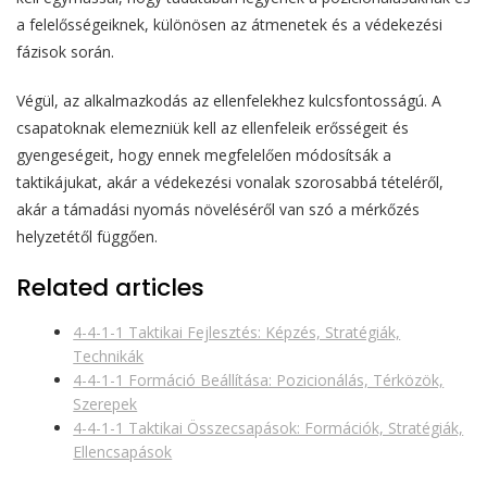
a felelősségeiknek, különösen az átmenetek és a védekezési
fázisok során.
Végül, az alkalmazkodás az ellenfelekhez kulcsfontosságú. A
csapatoknak elemezniük kell az ellenfeleik erősségeit és
gyengeségeit, hogy ennek megfelelően módosítsák a
taktikájukat, akár a védekezési vonalak szorosabbá tételéről,
akár a támadási nyomás növeléséről van szó a mérkőzés
helyzetétől függően.
Related articles
4-4-1-1 Taktikai Fejlesztés: Képzés, Stratégiák,
Technikák
4-4-1-1 Formáció Beállítása: Pozicionálás, Térközök,
Szerepek
4-4-1-1 Taktikai Összecsapások: Formációk, Stratégiák,
Ellencsapások