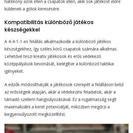
hatékony azok ellen a csapatok ellen, akik sok játékost előre
küldenek a gólok keresésére.
Kompatibilitás különböző játékos
készségekkel
A 4-4-1-1-es felállás alkalmazkodik a különböző játékos
készségekhez, így széles körű csapatok számára alkalmas.
Lehetővé teszi kreatív játékosok és erős védekező
középpályások bevonását, kielégítve a különböző taktikai
igényeket.
A edzők módosíthatják a játékosok szerepét a felálláson belül
az erősségeik alapján, akár a védekezési feladatok, akár a
támadó szellem hangsúlyozásával. Ez a rugalmasság segít
maximalizálni a keret potenciálját, miközben megőrzi a
kiegyensúlyozott megközelítést.