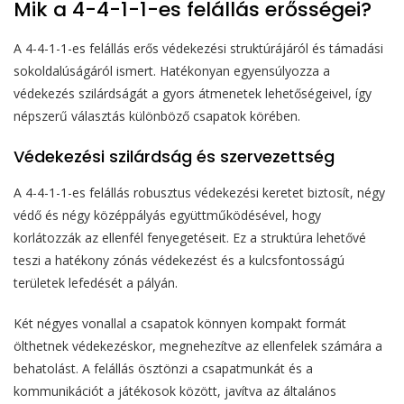
Mik a 4-4-1-1-es felállás erősségei?
A 4-4-1-1-es felállás erős védekezési struktúrájáról és támadási
sokoldalúságáról ismert. Hatékonyan egyensúlyozza a
védekezés szilárdságát a gyors átmenetek lehetőségeivel, így
népszerű választás különböző csapatok körében.
Védekezési szilárdság és szervezettség
A 4-4-1-1-es felállás robusztus védekezési keretet biztosít, négy
védő és négy középpályás együttműködésével, hogy
korlátozzák az ellenfél fenyegetéseit. Ez a struktúra lehetővé
teszi a hatékony zónás védekezést és a kulcsfontosságú
területek lefedését a pályán.
Két négyes vonallal a csapatok könnyen kompakt formát
ölthetnek védekezéskor, megnehezítve az ellenfelek számára a
behatolást. A felállás ösztönzi a csapatmunkát és a
kommunikációt a játékosok között, javítva az általános