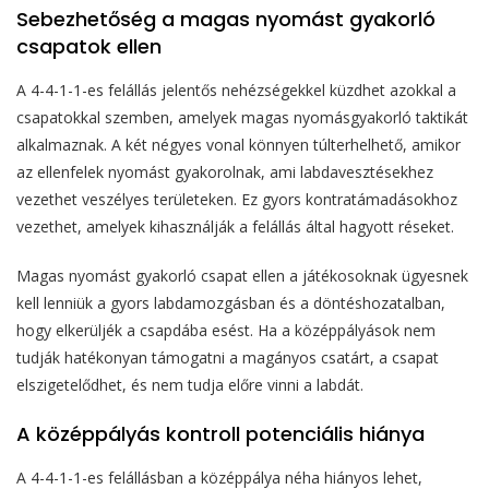
Sebezhetőség a magas nyomást gyakorló
csapatok ellen
A 4-4-1-1-es felállás jelentős nehézségekkel küzdhet azokkal a
csapatokkal szemben, amelyek magas nyomásgyakorló taktikát
alkalmaznak. A két négyes vonal könnyen túlterhelhető, amikor
az ellenfelek nyomást gyakorolnak, ami labdavesztésekhez
vezethet veszélyes területeken. Ez gyors kontratámadásokhoz
vezethet, amelyek kihasználják a felállás által hagyott réseket.
Magas nyomást gyakorló csapat ellen a játékosoknak ügyesnek
kell lenniük a gyors labdamozgásban és a döntéshozatalban,
hogy elkerüljék a csapdába esést. Ha a középpályások nem
tudják hatékonyan támogatni a magányos csatárt, a csapat
elszigetelődhet, és nem tudja előre vinni a labdát.
A középpályás kontroll potenciális hiánya
A 4-4-1-1-es felállásban a középpálya néha hiányos lehet,