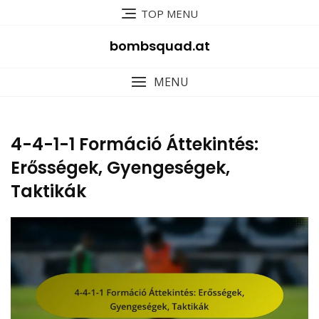
Skip
TOP MENU
to
content
bombsquad.at
MENU
4-4-1-1 Formáció Áttekintés:
Erősségek, Gyengeségek,
Taktikák