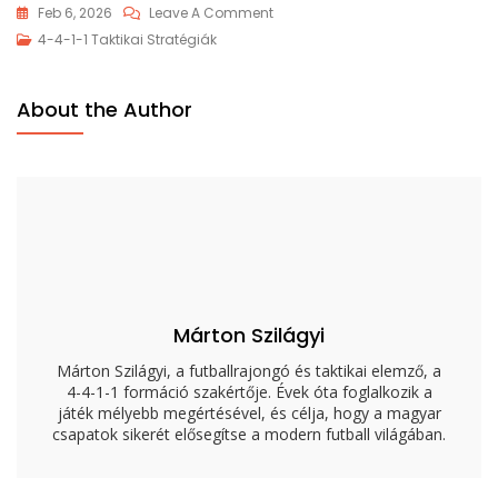
On
Feb 6, 2026
Leave A Comment
4-
4-4-1-1 Taktikai Stratégiák
4-
1-
About the Author
1
Formáció
Áttekintés:
Erősségek,
Gyengeségek,
Taktikák
Márton Szilágyi
Márton Szilágyi, a futballrajongó és taktikai elemző, a
4-4-1-1 formáció szakértője. Évek óta foglalkozik a
játék mélyebb megértésével, és célja, hogy a magyar
csapatok sikerét elősegítse a modern futball világában.