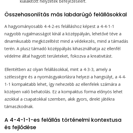
kialakított helyzetek befejezéséért.
Összehasonlítás más labdarúgó felállásokkal
A hagyományosabb 4-4-2-es felálláshoz képest a 4-4-1-1
nagyobb rugalmasságot kínál a középpályán, lehetővé téve a
dinamikusabb megközelítést mind a védekezés, mind a támadás
terén. A plusz támadó középpályás kihasználhatja az ellenfél
védelme által hagyott területeket, fokozva a kreativitást.
Ellentétben az olyan felállásokkal, mint a 4-3-3, amely a
szélességre és a nyomásgyakorlásra helyezi a hangsúlyt, a 4-4-
1-1 kompaktabb lehet, így nehezebb az ellenfelek számára a
középen való behatolás. Ez a kompaktus forma előnyös lehet
azokkal a csapatokkal szemben, akik gyors, direkt játékra
támaszkodnak.
A 4-4-1-1-es felállás történelmi kontextusa
és fejlődése