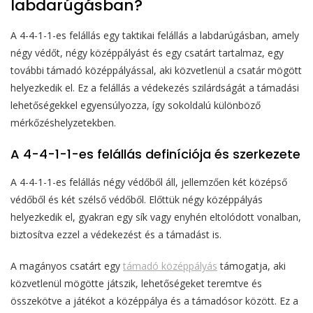
labdarúgásban?
A 4-4-1-1-es felállás egy taktikai felállás a labdarúgásban, amely
négy védőt, négy középpályást és egy csatárt tartalmaz, egy
további támadó középpályással, aki közvetlenül a csatár mögött
helyezkedik el. Ez a felállás a védekezés szilárdságát a támadási
lehetőségekkel egyensúlyozza, így sokoldalú különböző
mérkőzéshelyzetekben.
A 4-4-1-1-es felállás definíciója és szerkezete
A 4-4-1-1-es felállás négy védőből áll, jellemzően két középső
védőből és két szélső védőből. Előttük négy középpályás
helyezkedik el, gyakran egy sík vagy enyhén eltolódott vonalban,
biztosítva ezzel a védekezést és a támadást is.
A magányos csatárt egy
támadó középpályás
támogatja, aki
közvetlenül mögötte játszik, lehetőségeket teremtve és
összekötve a játékot a középpálya és a támadósor között. Ez a