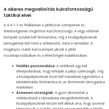
A sikeres megvalósítás kulcsfontosságú
taktikai elvei
A 4-4-1-1-es felállásban a játékosok szerepeinek és
felelősségeinek megértése kulcsfontosságú. A négy védőnek
kompakt vonalat kell fenntartania, míg a középpályásoknak
támogatniuk kell mind a védekezést, mind a támadást. A
magányos csatár kulcsszerepet játszik a játék
összekapcsolásában és a lehetőségek kialakításában.
Felállás pozicionálása:
A védőknek úgy kell
elhelyezkedniük, hogy lefedjék a pálya szélességét, míg
a középpályásoknak közel kell maradniuk egymáshoz a
labdabirtoklás fenntartása és az átmenetek támogatása
érdekében.
Átmeneti stratégiák:
A gyors átmenetek a
védekezésből a támadásba elengedhetetlenek. A
középpályásoknak készen kell állniuk arra, hogy azonnal
támogassák a csatárt, miután visszaszerezték a labdát,