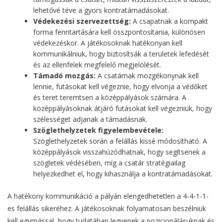
lehetővé téve a gyors kontratámadásokat.
Védekezési szervezettség:
A csapatnak a kompakt
forma fenntartására kell összpontosítania, különösen
védekezéskor. A játékosoknak hatékonyan kell
kommunikálniuk, hogy biztosítsák a területek lefedését
és az ellenfelek megfelelő megjelölését.
Támadó mozgás:
A csatárnak mozgékonynak kell
lennie, futásokat kell végeznie, hogy elvonja a védőket
és teret teremtsen a középpályások számára. A
középpályásoknak átjáró futásokat kell végezniük, hogy
szélességet adjanak a támadásnak.
Szöglethelyzetek figyelembevétele:
Szöglethelyzetek során a felállás kissé módosítható. A
középpályások visszahúzódhatnak, hogy segítsenek a
szögletek védésében, míg a csatár stratégiailag
helyezkedhet el, hogy kihasználja a kontratámadásokat.
A hatékony kommunikáció a pályán elengedhetetlen a 4-4-1-1-
es felállás sikeréhez. A játékosoknak folyamatosan beszélniük
kell egymással, hogy tudatában legyenek a pozicionálásuknak és