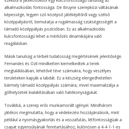
Ezekből a játékosokból egy kulcsfontosságú tanulság az
alkalmazkodás fontossága. De Bruyne szerepközi váltásának
képessége, legyen szó középső játéképítőről vagy szélső
középpályásról, bemutatja a rugalmasság szükségességét a
támadó középpályás pozícióban. Ez az alkalmazkodás
kulcsfontosságú lehet a mérkőzés dinamikájára való
reagálásban.
Másik tanulság a térbeli tudatosság megértésének jelentősége.
Fernandes és Özil mindketten kiemelkedtek a terek
megtalálásában, lehetővé téve számukra, hogy veszélyes
területeken kapják a labdát. Ez a készség elengedhetetlen
bármely támadó középpályás számára, mivel maximalizálja a
gólhelyzetek kialakításában való hatékonyságukat.
Továbbá, a szerep erős munkamorált igényel. Mindhárom
játékos megmutatta, hogy a védekezési hozzájárulások, mint
például a nyomásgyakorlás és a visszafutás, létfontosságúak a
csapat egyensúlyának fenntartásához, különösen a 4-4-1-1-es