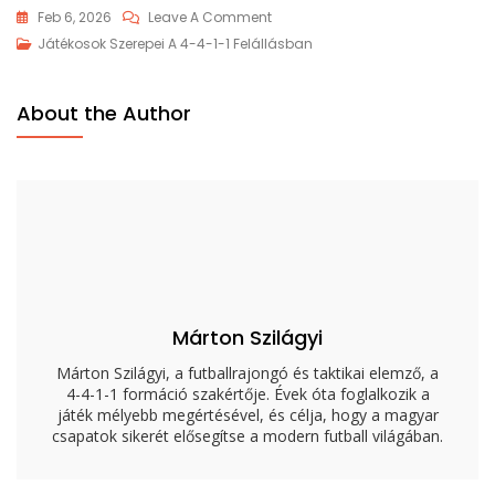
On
Feb 6, 2026
Leave A Comment
4-
Játékosok Szerepei A 4-4-1-1 Felállásban
4-
1-
About the Author
1
Támadó
Középpályás
Szerep:
Felelősségek,
Taktikák,
Pozicionálás
Márton Szilágyi
Márton Szilágyi, a futballrajongó és taktikai elemző, a
4-4-1-1 formáció szakértője. Évek óta foglalkozik a
játék mélyebb megértésével, és célja, hogy a magyar
csapatok sikerét elősegítse a modern futball világában.