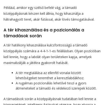
Például, amikor egy szélső befelé vág, a támadó
középpályásnak készen kell állnia, hogy kihasználja a
hátrahagyott teret, akár futással, akár lövés támogatásával.
A tér kihasználása és a pozicionálás a
támadások során
A tér hatékony kihasználása kulcsfontosságú a támadó
középpályás számára a 4-4-1-1-es felállásban. Olyan pozícióban
kell lennie, hogy a labdát olyan területeken kapja, amelyek
maximalizálják a játékra gyakorolt hatását.
A tér megtalálása az ellenfél vonalai között
lehetőségeket teremthet a keresztlabdákhoz.
A rugalmas pozicionálás lehetővé teszi a gyors
átmeneteket a támadó és védekező szerepek között.
A támadások során a középpályásnak tudatában kell lennie a
környezetének, intelligens futásokat végezve, hogy elvonja a