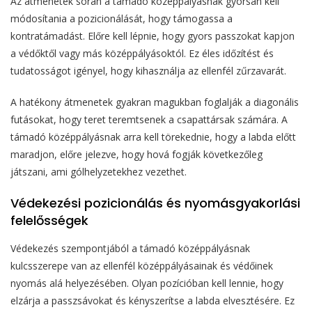
Az átmenetek során a támadó középpályásnak gyorsan kell
módosítania a pozicionálását, hogy támogassa a
kontratámadást. Előre kell lépnie, hogy gyors passzokat kapjon
a védőktől vagy más középpályásoktól. Ez éles időzítést és
tudatosságot igényel, hogy kihasználja az ellenfél zűrzavarát.
A hatékony átmenetek gyakran magukban foglalják a diagonális
futásokat, hogy teret teremtsenek a csapattársak számára. A
támadó középpályásnak arra kell törekednie, hogy a labda előtt
maradjon, előre jelezve, hogy hová fogják következőleg
játszani, ami gólhelyzetekhez vezethet.
Védekezési pozicionálás és nyomásgyakorlási
felelősségek
Védekezés szempontjából a támadó középpályásnak
kulcsszerepe van az ellenfél középpályásainak és védőinek
nyomás alá helyezésében. Olyan pozícióban kell lennie, hogy
elzárja a passzsávokat és kényszerítse a labda elvesztésére. Ez