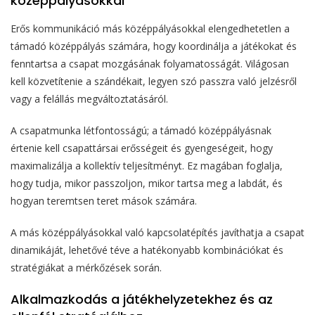
középpályásokkal
Erős kommunikáció más középpályásokkal elengedhetetlen a
támadó középpályás számára, hogy koordinálja a játékokat és
fenntartsa a csapat mozgásának folyamatosságát. Világosan
kell közvetítenie a szándékait, legyen szó passzra való jelzésről
vagy a felállás megváltoztatásáról.
A csapatmunka létfontosságú; a támadó középpályásnak
értenie kell csapattársai erősségeit és gyengeségeit, hogy
maximalizálja a kollektív teljesítményt. Ez magában foglalja,
hogy tudja, mikor passzoljon, mikor tartsa meg a labdát, és
hogyan teremtsen teret mások számára.
A más középpályásokkal való kapcsolatépítés javíthatja a csapat
dinamikáját, lehetővé téve a hatékonyabb kombinációkat és
stratégiákat a mérkőzések során.
Alkalmazkodás a játékhelyzetekhez és az