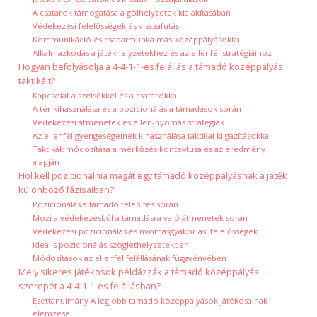
A csatárok támogatása a gólhelyzetek kialakításában
Védekezési felelősségek és visszafutás
Kommunikáció és csapatmunka más középpályásokkal
Alkalmazkodás a játékhelyzetekhez és az ellenfél stratégiáihoz
Hogyan befolyásolja a 4-4-1-1-es felállás a támadó középpályás
taktikáit?
Kapcsolat a szélsőkkel és a csatárokkal
A tér kihasználása és a pozicionálás a támadások során
Védekezési átmenetek és ellen-nyomás stratégiák
Az ellenfél gyengeségeinek kihasználása taktikai kiigazításokkal
Taktikák módosítása a mérkőzés kontextusa és az eredmény
alapján
Hol kell pozicionálnia magát egy támadó középpályásnak a játék
különböző fázisaiban?
Pozicionálás a támadó felépítés során
Mozi a védekezésből a támadásra való átmenetek során
Védekezési pozicionálás és nyomásgyakorlási felelősségek
Ideális pozicionálás szöglethelyzetekben
Módosítások az ellenfél felállásának függvényében
Mely sikeres játékosok példázzák a támadó középpályás
szerepét a 4-4-1-1-es felállásban?
Esettanulmány A legjobb támadó középpályások játékosainak
elemzése