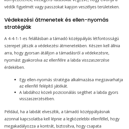
védők figyelmét vagy passzokat kapjon veszélyes területeken.
Védekezési átmenetek és ellen-nyomás
stratégiák
A 4-4-1-1-es felállásban a támadó középpályás létfontosságú
szerepet játszik a védekezési átmenetekben. Készen kell állnia
arra, hogy gyorsan átálljon a támadásról a védekezésre,
nyomást gyakorolva az ellenfélre a labda visszaszerzése
érdekében.
Egy ellen-nyomás stratégia alkalmazása megzavarhatja
az ellenfél felépítő játékát.
A labdához közeli pozicionálás segíthet a labda gyors
visszaszerzésében.
Például, ha a labdát elveszítik, a támadó középpályásnak
azonnal kapcsolatba kell lépnie a legközelebbi ellenféllel, hogy
megakadályozza a kontrát, biztosítva, hogy csapata