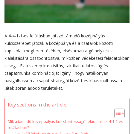
A 4-4-1-1-es felállásban játszó támadó középpályás
kulcsszerepet játszik a középpálya és a csatárok közötti
kapcsolat megteremtésében, elsősorban a gólhelyzetek
kialakítására összpontosítva, miközben védekezési feladatokban
is segít. Ez a szerep kreativitás, taktikai tudatosság és
csapatmunka kombinációját igényli, hogy hatékonyan
navigálhasson a csapat stratégiái között és kihasználhassa a
játék során adódó területeket.
Key sections in the article:
Mik a támadó középpályás kulcsfontosságú feladatai a 4-4-1-1-es
felállásban?
Játéképítő feladatok és kreatív hozzájárulások