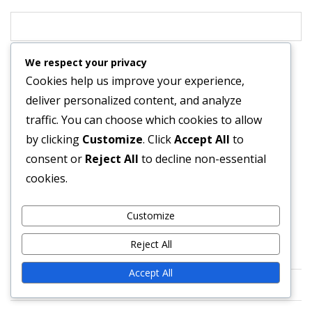
We respect your privacy
Save my name, email, and website in this browser for
Cookies help us improve your experience,
the next time I comment.
deliver personalized content, and analyze
traffic. You can choose which cookies to allow
by clicking
Customize
. Click
Accept All
to
consent or
Reject All
to decline non-essential
cookies.
HIVATKOZÁSOK
Customize
Reject All
Vegye fel velünk a kapcsolatot
Accept All
Tartalom