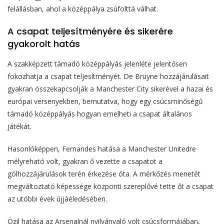
felállásban, ahol a középpálya zsúfolttá válhat.
A csapat teljesítményére és sikerére
gyakorolt hatás
A szakképzett támadó középpályás jelenléte jelentősen
fokozhatja a csapat teljesítményét. De Bruyne hozzájárulásait
gyakran összekapcsolják a Manchester City sikerével a hazai és
európai versenyekben, bemutatva, hogy egy csúcsminőségű
támadó középpályás hogyan emelheti a csapat általános
játékát.
Hasonlóképpen, Fernandes hatása a Manchester Unitedre
mélyreható volt, gyakran ő vezette a csapatot a
gólhozzájárulások terén érkezése óta. A mérkőzés menetét
megváltoztató képessége központi szereplővé tette őt a csapat
az utóbbi évek újjáéledésében.
Özil hatása az Arsenalnál nyilvánvaló volt csúcsformájában,