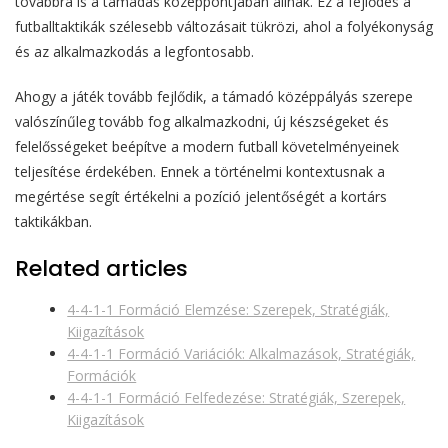
továbbra is a támadás középpontjában állnak. Ez a fejlődés a
futballtaktikák szélesebb változásait tükrözi, ahol a folyékonyság
és az alkalmazkodás a legfontosabb.
Ahogy a játék tovább fejlődik, a támadó középpályás szerepe
valószínűleg tovább fog alkalmazkodni, új készségeket és
felelősségeket beépítve a modern futball követelményeinek
teljesítése érdekében. Ennek a történelmi kontextusnak a
megértése segít értékelni a pozíció jelentőségét a kortárs
taktikákban.
Related articles
4-4-1-1 Formáció Elemzése: Szerepek, Stratégiák,
Kiigazítások
4-4-1-1 Formáció Variációk: Alkalmazások, Stratégiák,
Formációk
4-4-1-1 Formáció Felfedezése: Stratégiák, Szerepek,
Kiigazítások