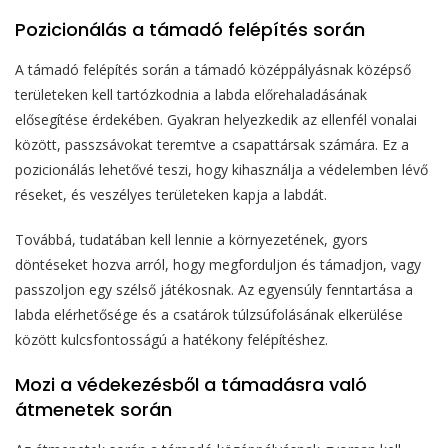
Pozicionálás a támadó felépítés során
A támadó felépítés során a támadó középpályásnak középső
területeken kell tartózkodnia a labda előrehaladásának
elősegítése érdekében. Gyakran helyezkedik az ellenfél vonalai
között, passzsávokat teremtve a csapattársak számára. Ez a
pozicionálás lehetővé teszi, hogy kihasználja a védelemben lévő
réseket, és veszélyes területeken kapja a labdát.
Továbbá, tudatában kell lennie a környezetének, gyors
döntéseket hozva arról, hogy megforduljon és támadjon, vagy
passzoljon egy szélső játékosnak. Az egyensúly fenntartása a
labda elérhetősége és a csatárok túlzsúfolásának elkerülése
között kulcsfontosságú a hatékony felépítéshez.
Mozi a védekezésből a támadásra való
átmenetek során