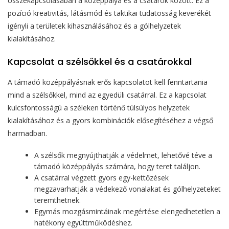
összekapcsolásában a középpálya és a csatárok között. Ez a
pozíció kreativitás, látásmód és taktikai tudatosság keverékét
igényli a területek kihasználásához és a gólhelyzetek
kialakításához.
Kapcsolat a szélsőkkel és a csatárokkal
A támadó középpályásnak erős kapcsolatot kell fenntartania
mind a szélsőkkel, mind az egyedüli csatárral. Ez a kapcsolat
kulcsfontosságú a széleken történő túlsúlyos helyzetek
kialakításához és a gyors kombinációk elősegítéséhez a végső
harmadban.
A szélsők megnyújthatják a védelmet, lehetővé téve a
támadó középpályás számára, hogy teret találjon.
A csatárral végzett gyors egy-kettőzések
megzavarhatják a védekező vonalakat és gólhelyzeteket
teremthetnek.
Egymás mozgásmintáinak megértése elengedhetetlen a
hatékony együttműködéshez.