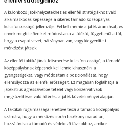
ellenfél stratégiáihoz
A különböző játékhelyzetekhez és ellenfél stratégiákhoz való
alkalmazkodás képessége a sikeres támadó középpályás
kulcsfontosságú jellemzője. Fel kell mérnie a játék áramlását, és
ennek megfelelően kell módosítania a játékát, függetlenül attól,
hogy a csapat vezet, hátrányban van, vagy kiegyenlített
mérkőzést játszik.
Az ellenfél taktikájának felismerése kulcsfontosságú; a támadó
középpályásnak képesnek kell lennie kihasználni a
gyengeségeket, vagy módosítani a pozicionálását, hogy
ellensúlyozza az ellenfél erősségeit. Ez magában foglalhatja a
játékstílus agresszívebbé tételét vagy konzervatívabb
megközelítésre való áttérést a játék követelményei alapján.
A taktikák rugalmassága lehetővé teszi a támadó középpályás
számára, hogy a mérkőzés során hatékony maradjon,
hozzájárulva a támadó és védekező fázisokhoz, amikor