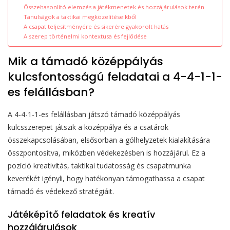
Összehasonlító elemzés a játékmenetek és hozzájárulások terén
Tanulságok a taktikai megközelítéseikből
A csapat teljesítményére és sikerére gyakorolt hatás
A szerep történelmi kontextusa és fejlődése
Mik a támadó középpályás
kulcsfontosságú feladatai a 4-4-1-1-
es felállásban?
A 4-4-1-1-es felállásban játszó támadó középpályás
kulcsszerepet játszik a középpálya és a csatárok
összekapcsolásában, elsősorban a gólhelyzetek kialakítására
összpontosítva, miközben védekezésben is hozzájárul. Ez a
pozíció kreativitás, taktikai tudatosság és csapatmunka
keverékét igényli, hogy hatékonyan támogathassa a csapat
támadó és védekező stratégiáit.
Játéképítő feladatok és kreatív
hozzájárulások