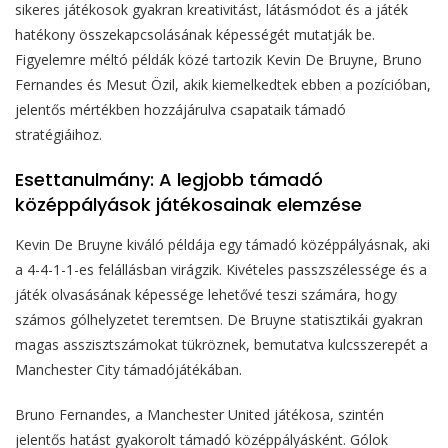
sikeres játékosok gyakran kreativitást, látásmódot és a játék
hatékony összekapcsolásának képességét mutatják be.
Figyelemre méltó példák közé tartozik Kevin De Bruyne, Bruno
Fernandes és Mesut Özil, akik kiemelkedtek ebben a pozícióban,
jelentős mértékben hozzájárulva csapataik támadó
stratégiáihoz.
Esettanulmány: A legjobb támadó
középpályások játékosainak elemzése
Kevin De Bruyne kiváló példája egy támadó középpályásnak, aki
a 4-4-1-1-es felállásban virágzik. Kivételes passzszélessége és a
játék olvasásának képessége lehetővé teszi számára, hogy
számos gólhelyzetet teremtsen. De Bruyne statisztikái gyakran
magas asszisztszámokat tükröznek, bemutatva kulcsszerepét a
Manchester City támadójátékában.
Bruno Fernandes, a Manchester United játékosa, szintén
jelentős hatást gyakorolt támadó középpályásként. Gólok