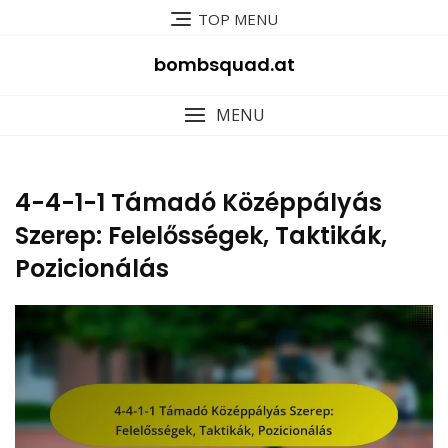
Skip
TOP MENU
to
content
bombsquad.at
MENU
4-4-1-1 Támadó Középpályás
Szerep: Felelősségek, Taktikák,
Pozicionálás