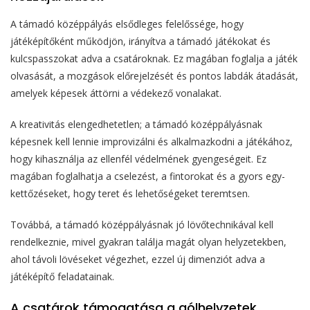
A támadó középpályás elsődleges felelőssége, hogy
játéképítőként működjön, irányítva a támadó játékokat és
kulcspasszokat adva a csatároknak. Ez magában foglalja a játék
olvasását, a mozgások előrejelzését és pontos labdák átadását,
amelyek képesek áttörni a védekező vonalakat.
A kreativitás elengedhetetlen; a támadó középpályásnak
képesnek kell lennie improvizálni és alkalmazkodni a játékához,
hogy kihasználja az ellenfél védelmének gyengeségeit. Ez
magában foglalhatja a cselezést, a fintorokat és a gyors egy-
kettőzéseket, hogy teret és lehetőségeket teremtsen.
Továbbá, a támadó középpályásnak jó lövőtechnikával kell
rendelkeznie, mivel gyakran találja magát olyan helyzetekben,
ahol távoli lövéseket végezhet, ezzel új dimenziót adva a
játéképítő feladatainak.
A csatárok támogatása a gólhelyzetek