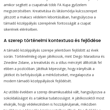
amikor segített a csapatnak több FA Kupa győzelem
megszerzésében. Kreativitása és látásmódja kulcsszerepet
játszott a makacs védelem lebontásában, hangsúlyozva a
támadó középpályás szerepének fontosságát a csapat
sikerének elérésében.
A szerep történelmi kontextusa és fejlődése
A támadó középpályás szerepe jelentősen fejlődött az évek
során. Történelmileg olyan játékosok, mint Diego Maradona és
Zinedine Zidane, a kreativitás és a stílus mércéjét állították fel
ebben a pozícióban. Játékuk képessége, hogy irányítsák a
játékot és befolyásolják a mérkőzéseket, megalapozta a
modern támadó középpályások fejlődését.
Az utóbbi években a szerep dinamikusabbá vált, hangsúlyozva a
sokoldalúságot és a taktikai tudatosságot. A játékosoktól most
elvárják, hogy védekezésben is hozzájáruljanak, miközben