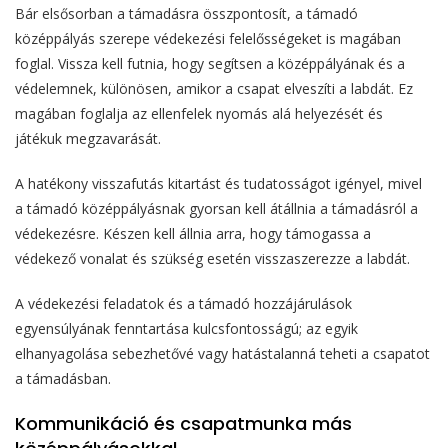
Bár elsősorban a támadásra összpontosít, a támadó
középpályás szerepe védekezési felelősségeket is magában
foglal. Vissza kell futnia, hogy segítsen a középpályának és a
védelemnek, különösen, amikor a csapat elveszíti a labdát. Ez
magában foglalja az ellenfelek nyomás alá helyezését és
játékuk megzavarását.
A hatékony visszafutás kitartást és tudatosságot igényel, mivel
a támadó középpályásnak gyorsan kell átállnia a támadásról a
védekezésre. Készen kell állnia arra, hogy támogassa a
védekező vonalat és szükség esetén visszaszerezze a labdát.
A védekezési feladatok és a támadó hozzájárulások
egyensúlyának fenntartása kulcsfontosságú; az egyik
elhanyagolása sebezhetővé vagy hatástalanná teheti a csapatot
a támadásban.
Kommunikáció és csapatmunka más