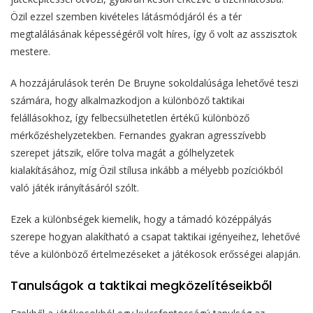
Özil ezzel szemben kivételes látásmódjáról és a tér
megtalálásának képességéről volt híres, így ő volt az asszisztok
mestere.
A hozzájárulások terén De Bruyne sokoldalúsága lehetővé teszi
számára, hogy alkalmazkodjon a különböző taktikai
felállásokhoz, így felbecsülhetetlen értékű különböző
mérkőzéshelyzetekben. Fernandes gyakran agresszívebb
szerepet játszik, előre tolva magát a gólhelyzetek
kialakításához, míg Özil stílusa inkább a mélyebb pozíciókból
való játék irányításáról szólt.
Ezek a különbségek kiemelik, hogy a támadó középpályás
szerepe hogyan alakítható a csapat taktikai igényeihez, lehetővé
téve a különböző értelmezéseket a játékosok erősségei alapján.
Tanulságok a taktikai megközelítéseikből