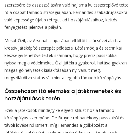
szerzésére és asszisztálására való hajlama kulcsszereplővé tette
őt a csapat támadó stratégiájában. Fernandes szabadrúgásokra
való képessége újabb réteget ad hozzájárulásaihoz, kettős
fenyegetést jelentve a pályán.
Mesut Özil, az Arsenal csapatában eltöltött csúcsévei alatt, a
kreatív játéképítő szerepét példázta. Látásmódja és technikai
készségei lehetővé tették számára, hogy precíz passzokkal
nyissa meg a védelmeket. Özil játékra gyakorolt hatása gyakran
magas gólhelyzetek kialakításában nyilvánult meg,
megszilárdítva státuszát mint a legjobb támadó középpályás.
Összehasonlító elemzés a játékmenetek és
hozzájárulások terén
Ezek a játékosok mindegyike egyedi stílust hoz a támadó
középpályás szerepébe. De Bruyne robbanékony passzairól és
távoli lövéseiről ismert, míg Fernandes a gólképzést a
játéképítéssel ötvözi, gyakran későn érkezve a tizenhatosba.