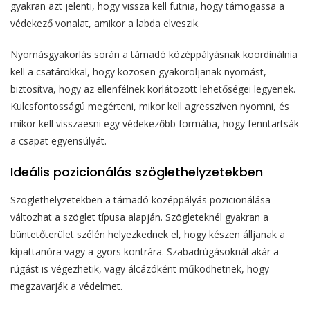
gyakran azt jelenti, hogy vissza kell futnia, hogy támogassa a
védekező vonalat, amikor a labda elveszik.
Nyomásgyakorlás során a támadó középpályásnak koordinálnia
kell a csatárokkal, hogy közösen gyakoroljanak nyomást,
biztosítva, hogy az ellenfélnek korlátozott lehetőségei legyenek.
Kulcsfontosságú megérteni, mikor kell agresszíven nyomni, és
mikor kell visszaesni egy védekezőbb formába, hogy fenntartsák
a csapat egyensúlyát.
Ideális pozicionálás szöglethelyzetekben
Szöglethelyzetekben a támadó középpályás pozicionálása
változhat a szöglet típusa alapján. Szögleteknél gyakran a
büntetőterület szélén helyezkednek el, hogy készen álljanak a
kipattanóra vagy a gyors kontrára. Szabadrúgásoknál akár a
rúgást is végezhetik, vagy álcázóként működhetnek, hogy
megzavarják a védelmet.