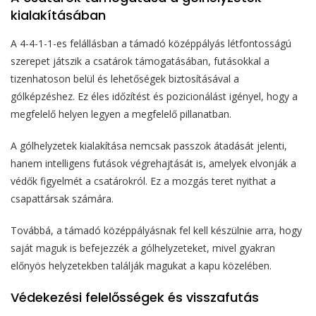
kialakításában
A 4-4-1-1-es felállásban a támadó középpályás létfontosságú
szerepet játszik a csatárok támogatásában, futásokkal a
tizenhatoson belül és lehetőségek biztosításával a
gólképzéshez. Ez éles időzítést és pozicionálást igényel, hogy a
megfelelő helyen legyen a megfelelő pillanatban.
A gólhelyzetek kialakítása nemcsak passzok átadását jelenti,
hanem intelligens futások végrehajtását is, amelyek elvonják a
védők figyelmét a csatárokról. Ez a mozgás teret nyithat a
csapattársak számára.
Továbbá, a támadó középpályásnak fel kell készülnie arra, hogy
saját maguk is befejezzék a gólhelyzeteket, mivel gyakran
előnyös helyzetekben találják magukat a kapu közelében.
Védekezési felelősségek és visszafutás