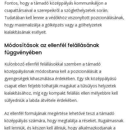
Fontos, hogy a támadó középpályás kommunikáljon a
csapattársaival a szerepeikről a szöglethelyzetek során.
Tudatában kell lennie a védőkhöz viszonyított pozicionálásának,
hogy maximalizálja a gólképzés vagy a gólhelyzetek
kialakításának esélyeit.
Módosítások az ellenfél felállásának
függvényében
Különböző ellenfél felállásokkal szemben a támadó
középpályásnak módosítania kell a pozicionálását a
gyengeségek kihasználása érdekében. Egy sík középpályású
csapat ellen feljebb tolhatják magukat a túlsúlyos helyzetek
kialakításához, míg egy kompakt felállás ellen mélyebbre kell
süllyedniük a labda átvétele érdekében.
Az ellenfél formájának megértése lehetővé teszi a támadó
középpályás számára, hogy megtalálja a réseket. Rugalmasnak
kell lenniük, és készen kell állniuk, hogy alkalmazkodjanak a