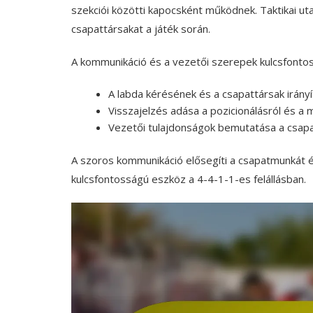
szekciói közötti kapocsként működnek. Taktikai utas
csapattársakat a játék során.
A kommunikáció és a vezetői szerepek kulcsfonto
A labda kérésének és a csapattársak irány
Visszajelzés adása a pozicionálásról és a
Vezetői tulajdonságok bemutatása a csapat
A szoros kommunikáció elősegíti a csapatmunkát és 
kulcsfontosságú eszköz a 4-4-1-1-es felállásban.