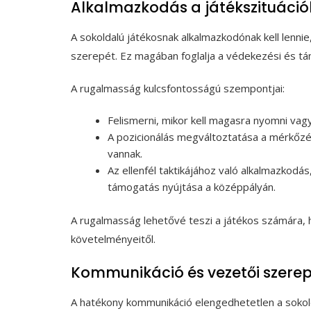
Alkalmazkodás a játékszituáci
A sokoldalú játékosnak alkalmazkodónak kell lennie,
szerepét. Ez magában foglalja a védekezési és tá
A rugalmasság kulcsfontosságú szempontjai:
Felismerni, mikor kell magasra nyomni vag
A pozicionálás megváltoztatása a mérkőzés 
vannak.
Az ellenfél taktikájához való alkalmazkodá
támogatás nyújtása a középpályán.
A rugalmasság lehetővé teszi a játékos számára, h
követelményeitől.
Kommunikáció és vezetői szere
A hatékony kommunikáció elengedhetetlen a sokol