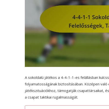
A sokoldalú játékos a 4-4-1-1-es felállásban kulc
folyamatosságának biztosításában. Középen való 
játékszituációkhoz, támogatják csapattársaikat, é
a csapat taktikai rugalmasságát.