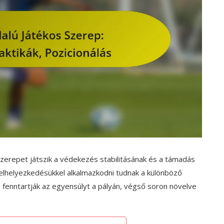
sszerepet játszik a védekezés stabilitásának és a támadás
elhelyezkedésükkel alkalmazkodni tudnak a különböző
s fenntartják az egyensúlyt a pályán, végső soron növelve