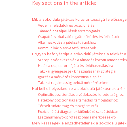
Key sections in the article:
Mik a sokoldalú játékos kulcsfontosságú felelősségei
Védelmi feladatok és pozicionálás
Támadó hozzájárulások és támogatás
Csapattársakkal való együttműködés és felállások
Alkalmazkodás a játékszituációkhoz
Kommunikáció és vezetői szerepek
Hogyan befolyásolja a sokoldalú játékos a taktikát a 
Szerep a védekezés és a támadás közötti átmenetek
Hatás a csapat formájára és térkihasználására
Taktikai gyengeségek kihasználásának stratégiái
Igazítás a mérkőzés kontextusa alapján
Taktikai rugalmasság példái mérkőzéseken
Hol kell elhelyezkednie a sokoldalú játékosnak a 4-4-
Optimális pozicionálás a védekezési lefedettséghez
Hatékony pozicionálás a támadási támogatáshoz
Térbeli tudatosság és mozgásminták
Pozicionálási diagramok különböző szituációkban
Esettanulmányok professzionális mérkőzésekről
Mely készségek elengedhetetlenek a sokoldalú játék