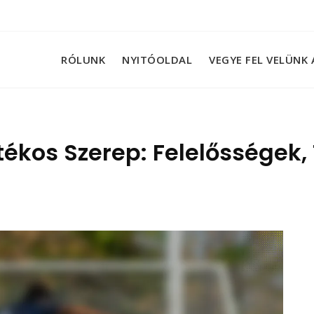
RÓLUNK
NYITÓOLDAL
VEGYE FEL VELÜNK
tékos Szerep: Felelősségek, 