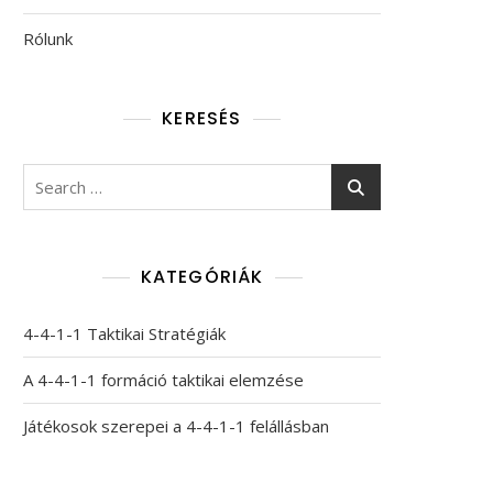
Rólunk
KERESÉS
Search
for:
KATEGÓRIÁK
4-4-1-1 Taktikai Stratégiák
A 4-4-1-1 formáció taktikai elemzése
Játékosok szerepei a 4-4-1-1 felállásban