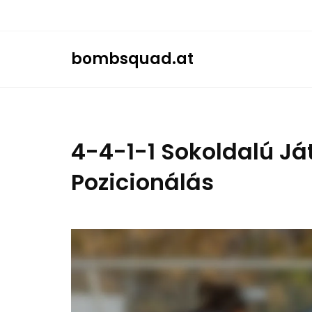
Skip
to
content
bombsquad.at
4-4-1-1 Sokoldalú Já
Pozicionálás