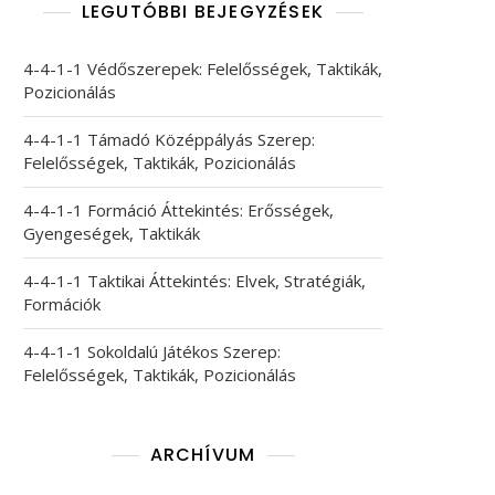
LEGUTÓBBI BEJEGYZÉSEK
4-4-1-1 Védőszerepek: Felelősségek, Taktikák,
Pozicionálás
4-4-1-1 Támadó Középpályás Szerep:
Felelősségek, Taktikák, Pozicionálás
4-4-1-1 Formáció Áttekintés: Erősségek,
Gyengeségek, Taktikák
4-4-1-1 Taktikai Áttekintés: Elvek, Stratégiák,
Formációk
4-4-1-1 Sokoldalú Játékos Szerep:
Felelősségek, Taktikák, Pozicionálás
ARCHÍVUM