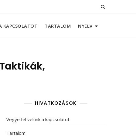
 A KAPCSOLATOT
TARTALOM
NYELV
Taktikák,
HIVATKOZÁSOK
Vegye fel velünk a kapcsolatot
Tartalom