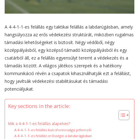
A 4-4-1-1-es felállás egy taktikai felállás a labdarúgásban, amely
hangsúlyozza az erős védekezési struktúrát, miközben rugalmas
támadási lehetőségeket is biztosít. Négy védőből, négy
középpályásból, egy középső támadó középpályásból és egy
csatárból áll, ez a felállás egyensúlyt teremt a védekezés és a
támadás között. A világos játékos szerepek és a hatékony
kommunikáció révén a csapatok kihasználhatják ezt a felállást,
hogy javítsák védekezési stabilitásukat és támadási
potenciáljukat.
Key sections in the article:
Mik a 4-4-1-1-es felállás alapelvei?
A 4-4-1-1-es felállás kulcsfontosságú jellemzői
A 4-4-1-1-es felállás erősségei a labdarúgásban