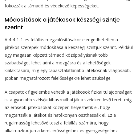
fokozzák a támadó és védekező képességeket.
Módosítások a játékosok készségi szintje
szerint
A 4-4-1-1-es felállás megvalósításakor elengedhetetlen a
játékos szerepek módosítása a készségi szintjük szerint. Például
egy magasan képzett támadó középpályásnak több
szabadságot lehet adni a mozgásra és a lehetőségek
kialakítására, míg egy tapasztalatlanabb játékosnak világosabb,
jobban meghatározott felelősségekre lehet szüksége.
A csapatok figyelembe vehetik a játékosok fizikai tulajdonságait
is; a gyorsabb szélsők kihasználhatják a széleken lévő teret, míg
az erősebb játékosokat középen helyezhetik el, hogy
megtartsák a játékot és hatékonyan oszthassák el. Ez a
rugalmasság lehetővé teszi a felállás számára, hogy
alkalmazkodjon a keret erősségeihez és gyengeségeihez.