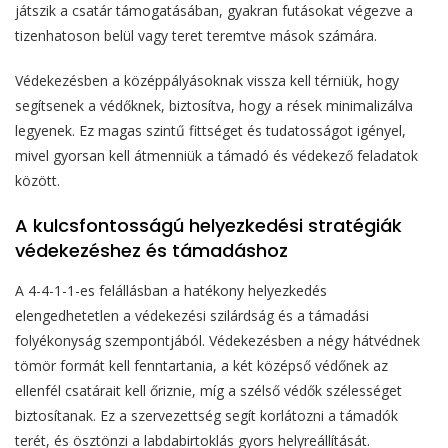
játszik a csatár támogatásában, gyakran futásokat végezve a
tizenhatoson belül vagy teret teremtve mások számára.
Védekezésben a középpályásoknak vissza kell térniük, hogy
segítsenek a védőknek, biztosítva, hogy a rések minimalizálva
legyenek. Ez magas szintű fittséget és tudatosságot igényel,
mivel gyorsan kell átmenniük a támadó és védekező feladatok
között.
A kulcsfontosságú helyezkedési stratégiák
védekezéshez és támadáshoz
A 4-4-1-1-es felállásban a hatékony helyezkedés
elengedhetetlen a védekezési szilárdság és a támadási
folyékonyság szempontjából. Védekezésben a négy hátvédnek
tömör formát kell fenntartania, a két középső védőnek az
ellenfél csatárait kell őriznie, míg a szélső védők szélességet
biztosítanak. Ez a szervezettség segít korlátozni a támadók
terét, és ösztönzi a labdabirtoklás gyors helyreállítását.