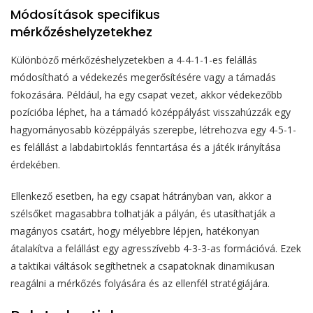
Módosítások specifikus
mérkőzéshelyzetekhez
Különböző mérkőzéshelyzetekben a 4-4-1-1-es felállás
módosítható a védekezés megerősítésére vagy a támadás
fokozására. Például, ha egy csapat vezet, akkor védekezőbb
pozícióba léphet, ha a támadó középpályást visszahúzzák egy
hagyományosabb középpályás szerepbe, létrehozva egy 4-5-1-
es felállást a labdabirtoklás fenntartása és a játék irányítása
érdekében.
Ellenkező esetben, ha egy csapat hátrányban van, akkor a
szélsőket magasabbra tolhatják a pályán, és utasíthatják a
magányos csatárt, hogy mélyebbre lépjen, hatékonyan
átalakítva a felállást egy agresszívebb 4-3-3-as formációvá. Ezek
a taktikai váltások segíthetnek a csapatoknak dinamikusan
reagálni a mérkőzés folyására és az ellenfél stratégiájára.