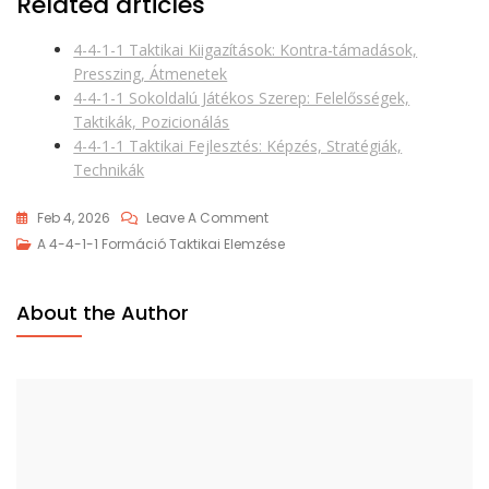
Related articles
4-4-1-1 Taktikai Kiigazítások: Kontra-támadások,
Presszing, Átmenetek
4-4-1-1 Sokoldalú Játékos Szerep: Felelősségek,
Taktikák, Pozicionálás
4-4-1-1 Taktikai Fejlesztés: Képzés, Stratégiák,
Technikák
On
Feb 4, 2026
Leave A Comment
4-
A 4-4-1-1 Formáció Taktikai Elemzése
4-
1-
About the Author
1
Taktikai
Áttekintés:
Elvek,
Stratégiák,
Formációk