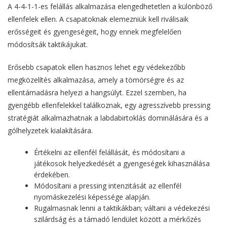
A 4-4-1-1-es felállás alkalmazása elengedhetetlen a különböző
ellenfelek ellen. A csapatoknak elemezniük kell riválisaik
erősségeit és gyengeségeit, hogy ennek megfelelően
módosítsák taktikájukat.
Erősebb csapatok ellen hasznos lehet egy védekezőbb
megközelítés alkalmazása, amely a tömörségre és az
ellentámadásra helyezi a hangsúlyt. Ezzel szemben, ha
gyengébb ellenfelekkel találkoznak, egy agresszívebb pressing
stratégiát alkalmazhatnak a labdabirtoklás dominálására és a
gólhelyzetek kialakítására.
Értékelni az ellenfél felállását, és módosítani a
játékosok helyezkedését a gyengeségek kihasználása
érdekében.
Módosítani a pressing intenzitását az ellenfél
nyomáskezelési képessége alapján.
Rugalmasnak lenni a taktikákban; váltani a védekezési
szilárdság és a támadó lendület között a mérkőzés