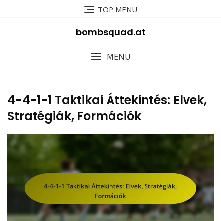
Skip
TOP MENU
to
content
bombsquad.at
MENU
4-4-1-1 Taktikai Áttekintés: Elvek,
Stratégiák, Formációk