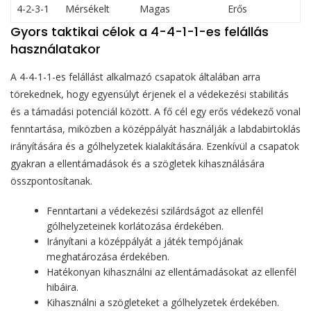
4-2-3-1
Mérsékelt
Magas
Erős
Gyors taktikai célok a 4-4-1-1-es felállás
használatakor
A 4-4-1-1-es felállást alkalmazó csapatok általában arra
törekednek, hogy egyensúlyt érjenek el a védekezési stabilitás
és a támadási potenciál között. A fő cél egy erős védekező vonal
fenntartása, miközben a középpályát használják a labdabirtoklás
irányítására és a gólhelyzetek kialakítására. Ezenkívül a csapatok
gyakran a ellentámadások és a szögletek kihasználására
összpontosítanak.
Fenntartani a védekezési szilárdságot az ellenfél
gólhelyzeteinek korlátozása érdekében.
Irányítani a középpályát a játék tempójának
meghatározása érdekében.
Hatékonyan kihasználni az ellentámadásokat az ellenfél
hibáira.
Kihasználni a szögleteket a gólhelyzetek érdekében.