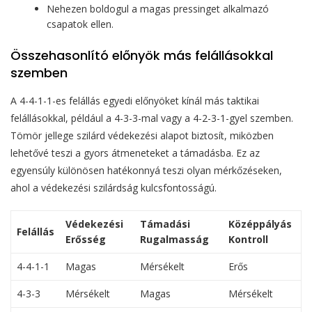
Nehezen boldogul a magas pressinget alkalmazó
csapatok ellen.
Összehasonlító előnyök más felállásokkal
szemben
A 4-4-1-1-es felállás egyedi előnyöket kínál más taktikai
felállásokkal, például a 4-3-3-mal vagy a 4-2-3-1-gyel szemben.
Tömör jellege szilárd védekezési alapot biztosít, miközben
lehetővé teszi a gyors átmeneteket a támadásba. Ez az
egyensúly különösen hatékonnyá teszi olyan mérkőzéseken,
ahol a védekezési szilárdság kulcsfontosságú.
Védekezési
Támadási
Középpályás
Felállás
Erősség
Rugalmasság
Kontroll
4-4-1-1
Magas
Mérsékelt
Erős
4-3-3
Mérsékelt
Magas
Mérsékelt