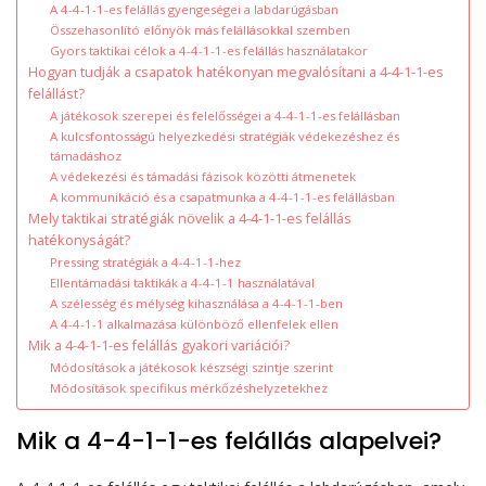
A 4-4-1-1-es felállás gyengeségei a labdarúgásban
Összehasonlító előnyök más felállásokkal szemben
Gyors taktikai célok a 4-4-1-1-es felállás használatakor
Hogyan tudják a csapatok hatékonyan megvalósítani a 4-4-1-1-es
felállást?
A játékosok szerepei és felelősségei a 4-4-1-1-es felállásban
A kulcsfontosságú helyezkedési stratégiák védekezéshez és
támadáshoz
A védekezési és támadási fázisok közötti átmenetek
A kommunikáció és a csapatmunka a 4-4-1-1-es felállásban
Mely taktikai stratégiák növelik a 4-4-1-1-es felállás
hatékonyságát?
Pressing stratégiák a 4-4-1-1-hez
Ellentámadási taktikák a 4-4-1-1 használatával
A szélesség és mélység kihasználása a 4-4-1-1-ben
A 4-4-1-1 alkalmazása különböző ellenfelek ellen
Mik a 4-4-1-1-es felállás gyakori variációi?
Módosítások a játékosok készségi szintje szerint
Módosítások specifikus mérkőzéshelyzetekhez
Mik a 4-4-1-1-es felállás alapelvei?