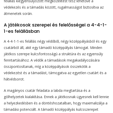
felállás kiegyensúlyozott megközelítést tesz lehetővé a
védekezés és a támadás között, rugalmasságot biztosítva az
átmenetek során.
A játékosok szerepei és felelősségei a 4-4-1-
1-es felállásban
A 4-4-1-1-es felállás négy védőből, négy középpályásból és egy
csatárból áll, akit egy támadó középpályás támogat. Minden
játékos szerepe kulcsfontosságú a struktúra és az egyensúly
fenntartásához. A védők a támadások megakadályozására
összpontosítanak, míg a középpályások összekötik a
védekezést és a támadást, támogatva az egyetlen csatárt és a
hátvédsorot.
A magányos csatár feladata a labda megtartása és a
gólhelyzetek kialakítása. Ennek a játékosnak ügyesnek kell lennie
a helyezkedésben és a döntéshozatalban, hogy maximalizálja a
támadási potenciált. A támadó középpályás kulcsszerepet