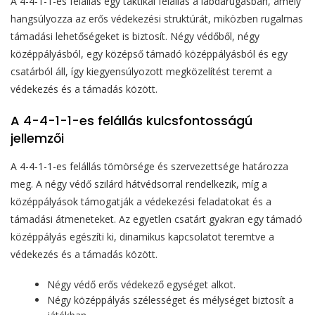
A 4-4-1-1-es felállás egy taktikai felállás a labdarúgásban, amely
hangsúlyozza az erős védekezési struktúrát, miközben rugalmas
támadási lehetőségeket is biztosít. Négy védőből, négy
középpályásból, egy középső támadó középpályásból és egy
csatárból áll, így kiegyensúlyozott megközelítést teremt a
védekezés és a támadás között.
A 4-4-1-1-es felállás kulcsfontosságú
jellemzői
A 4-4-1-1-es felállás tömörsége és szervezettsége határozza
meg. A négy védő szilárd hátvédsorral rendelkezik, míg a
középpályások támogatják a védekezési feladatokat és a
támadási átmeneteket. Az egyetlen csatárt gyakran egy támadó
középpályás egészíti ki, dinamikus kapcsolatot teremtve a
védekezés és a támadás között.
Négy védő erős védekező egységet alkot.
Négy középpályás szélességet és mélységet biztosít a