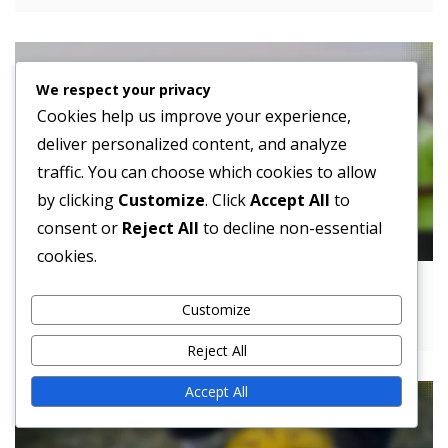
We respect your privacy
Cookies help us improve your experience,
deliver personalized content, and analyze
traffic. You can choose which cookies to allow
by clicking
Customize
. Click
Accept All
to
consent or
Reject All
to decline non-essential
cookies.
4-4-1-1 Taktikai Filozófia: Labdabirtoklás,
Customize
Ellenjáték, Presszing stílus
Reject All
Accept All