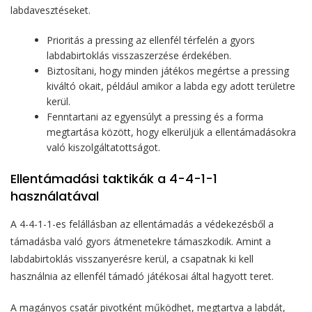
labdavesztéseket.
Prioritás a pressing az ellenfél térfelén a gyors
labdabirtoklás visszaszerzése érdekében.
Biztosítani, hogy minden játékos megértse a pressing
kiváltó okait, például amikor a labda egy adott területre
kerül.
Fenntartani az egyensúlyt a pressing és a forma
megtartása között, hogy elkerüljük a ellentámadásokra
való kiszolgáltatottságot.
Ellentámadási taktikák a 4-4-1-1
használatával
A 4-4-1-1-es felállásban az ellentámadás a védekezésből a
támadásba való gyors átmenetekre támaszkodik. Amint a
labdabirtoklás visszanyerésre kerül, a csapatnak ki kell
használnia az ellenfél támadó játékosai által hagyott teret.
A magányos csatár pivotként működhet, megtartva a labdát,