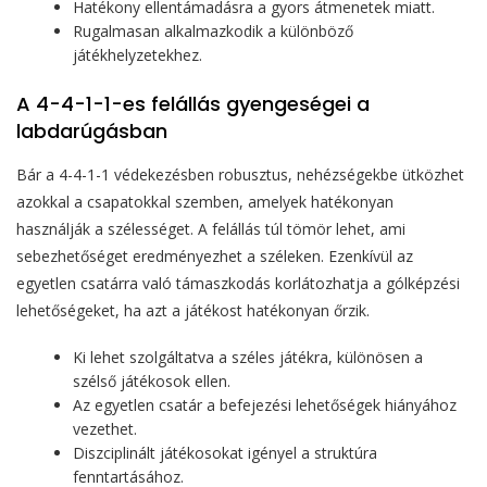
Hatékony ellentámadásra a gyors átmenetek miatt.
Rugalmasan alkalmazkodik a különböző
játékhelyzetekhez.
A 4-4-1-1-es felállás gyengeségei a
labdarúgásban
Bár a 4-4-1-1 védekezésben robusztus, nehézségekbe ütközhet
azokkal a csapatokkal szemben, amelyek hatékonyan
használják a szélességet. A felállás túl tömör lehet, ami
sebezhetőséget eredményezhet a széleken. Ezenkívül az
egyetlen csatárra való támaszkodás korlátozhatja a gólképzési
lehetőségeket, ha azt a játékost hatékonyan őrzik.
Ki lehet szolgáltatva a széles játékra, különösen a
szélső játékosok ellen.
Az egyetlen csatár a befejezési lehetőségek hiányához
vezethet.
Diszciplinált játékosokat igényel a struktúra
fenntartásához.