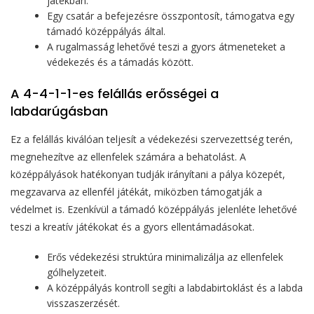
játékban.
Egy csatár a befejezésre összpontosít, támogatva egy
támadó középpályás által.
A rugalmasság lehetővé teszi a gyors átmeneteket a
védekezés és a támadás között.
A 4-4-1-1-es felállás erősségei a
labdarúgásban
Ez a felállás kiválóan teljesít a védekezési szervezettség terén,
megnehezítve az ellenfelek számára a behatolást. A
középpályások hatékonyan tudják irányítani a pálya közepét,
megzavarva az ellenfél játékát, miközben támogatják a
védelmet is. Ezenkívül a támadó középpályás jelenléte lehetővé
teszi a kreatív játékokat és a gyors ellentámadásokat.
Erős védekezési struktúra minimalizálja az ellenfelek
gólhelyzeteit.
A középpályás kontroll segíti a labdabirtoklást és a labda
visszaszerzését.