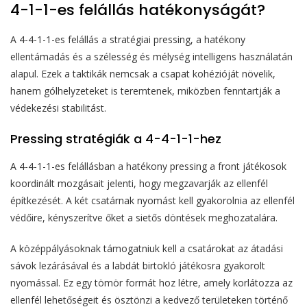
4-1-1-es felállás hatékonyságát?
A 4-4-1-1-es felállás a stratégiai pressing, a hatékony
ellentámadás és a szélesség és mélység intelligens használatán
alapul. Ezek a taktikák nemcsak a csapat kohézióját növelik,
hanem gólhelyzeteket is teremtenek, miközben fenntartják a
védekezési stabilitást.
Pressing stratégiák a 4-4-1-1-hez
A 4-4-1-1-es felállásban a hatékony pressing a front játékosok
koordinált mozgásait jelenti, hogy megzavarják az ellenfél
építkezését. A két csatárnak nyomást kell gyakorolnia az ellenfél
védőire, kényszerítve őket a sietős döntések meghozatalára.
A középpályásoknak támogatniuk kell a csatárokat az átadási
sávok lezárásával és a labdát birtokló játékosra gyakorolt
nyomással. Ez egy tömör formát hoz létre, amely korlátozza az
ellenfél lehetőségeit és ösztönzi a kedvező területeken történő