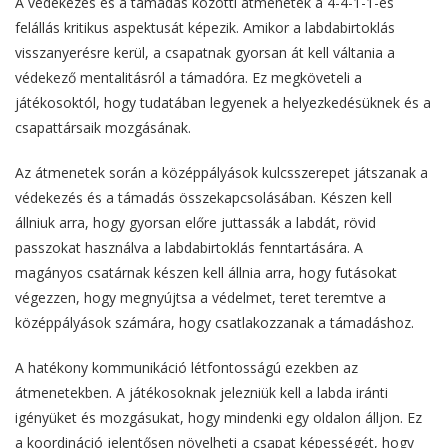
A védekezés és a támadás közötti átmenetek a 4-4-1-1-es
felállás kritikus aspektusát képezik. Amikor a labdabirtoklás
visszanyerésre kerül, a csapatnak gyorsan át kell váltania a
védekező mentalitásról a támadóra. Ez megköveteli a
játékosoktól, hogy tudatában legyenek a helyezkedésüknek és a
csapattársaik mozgásának.
Az átmenetek során a középpályások kulcsszerepet játszanak a
védekezés és a támadás összekapcsolásában. Készen kell
állniuk arra, hogy gyorsan előre juttassák a labdát, rövid
passzokat használva a labdabirtoklás fenntartására. A
magányos csatárnak készen kell állnia arra, hogy futásokat
végezzen, hogy megnyújtsa a védelmet, teret teremtve a
középpályások számára, hogy csatlakozzanak a támadáshoz.
A hatékony kommunikáció létfontosságú ezekben az
átmenetekben. A játékosoknak jelezniük kell a labda iránti
igényüket és mozgásukat, hogy mindenki egy oldalon álljon. Ez
a koordináció jelentősen növelheti a csapat képességét, hogy