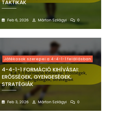
TAKTIKÁK
Feb 6, 2026
Márton Szilágyi
0
Játékosok szerepei a 4-4-1-1 felállásban
4-4-1-1 FORMÁCIÓ KIHÍVÁSAI:
ERŐSSÉGEK, GYENGESÉGEK,
STRATÉGIÁK
Feb 3, 2026
Márton Szilágyi
0