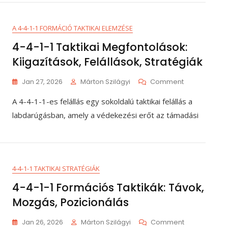
Távolság,
Szerepek
A 4-4-1-1 FORMÁCIÓ TAKTIKAI ELEMZÉSE
4-4-1-1 Taktikai Megfontolások:
Kiigazítások, Felállások, Stratégiák
On
Jan 27, 2026
Márton Szilágyi
Comment
4-
A 4-4-1-1-es felállás egy sokoldalú taktikai felállás a
4-
1-
labdarúgásban, amely a védekezési erőt az támadási
1
Taktikai
Megfontoláso
Kiigazítások,
Felállások,
4-4-1-1 TAKTIKAI STRATÉGIÁK
Stratégiák
4-4-1-1 Formációs Taktikák: Távok,
Mozgás, Pozicionálás
On
Jan 26, 2026
Márton Szilágyi
Comment