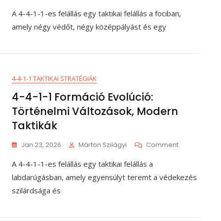
4-
A 4-4-1-1-es felállás egy taktikai felállás a fociban,
4-
1-
amely négy védőt, négy középpályást és egy
1
Formációs
Taktikák:
Távok,
Mozgás,
4-4-1-1 TAKTIKAI STRATÉGIÁK
Pozicionálás
4-4-1-1 Formáció Evolúció:
Történelmi Változások, Modern
Taktikák
On
Jan 23, 2026
Márton Szilágyi
Comment
4-
A 4-4-1-1-es felállás egy taktikai felállás a
4-
1-
labdarúgásban, amely egyensúlyt teremt a védekezés
1
szilárdsága és
Formáció
Evolúció:
Történelmi