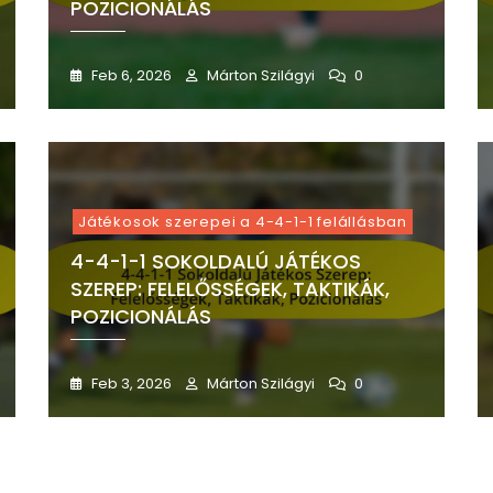
POZICIONÁLÁS
Feb 6, 2026
Márton Szilágyi
0
Játékosok szerepei a 4-4-1-1 felállásban
4-4-1-1 SOKOLDALÚ JÁTÉKOS
SZEREP: FELELŐSSÉGEK, TAKTIKÁK,
POZICIONÁLÁS
Feb 3, 2026
Márton Szilágyi
0