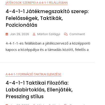
JÁTÉKOSOK SZEREPEI A 4-4-1-1 FELÁLLÁSBAN
4-4-1-1 Játékmegszakító szerep:
Felelősségek, Taktikák,
Pozicionálás
On
Jan 29, 2026
Márton Szilágyi
Comment
4-
4-4-1-1-es felállásban a játékszervező a középponti
4-
1-
kapocs a középpálya és a támadás között, felelős a
1
Játékmegsza
Szerep:
Felelősségek
Taktikák,
A 4-4-1-1 FORMÁCIÓ TAKTIKAI ELEMZÉSE
Pozicionálás
4-4-1-1 Taktikai Filozófia:
Labdabirtoklás, Ellenjáték,
Presszing stílus