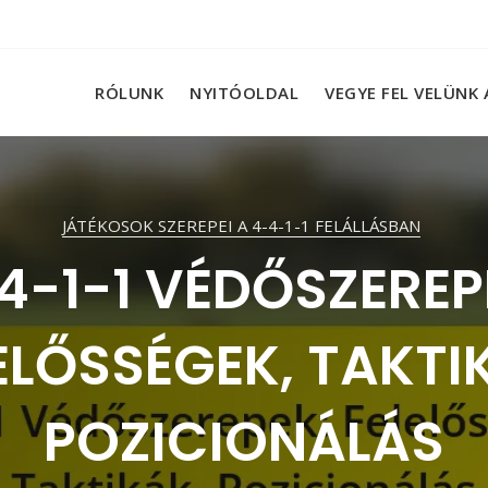
RÓLUNK
NYITÓOLDAL
VEGYE FEL VELÜNK
JÁTÉKOSOK SZEREPEI A 4-4-1-1 FELÁLLÁSBAN
JÁTÉKOSOK SZEREPEI A 4-4-1-1 FELÁLLÁSBAN
JÁTÉKOSOK SZEREPEI A 4-4-1-1 FELÁLLÁSBAN
JÁTÉKOSOK SZEREPEI A 4-4-1-1 FELÁLLÁSBAN
4-4-1-1 TAKTIKAI STRATÉGIÁK
-1 TÁMADÓ KÖZÉP
1-1 SOKOLDALÚ JÁ
4-1-1 VÉDŐSZEREP
1 FORMÁCIÓ ÁTTE
-1 FORMÁCIÓ KIHÍ
A 4-4-1-1 FORMÁCIÓ TAKTIKAI ELEMZÉSE
-1 TAKTIKAI ÁTTEK
ELŐSSÉGEK, TAKTI
EREP: FELELŐSSÉG
EREP: FELELŐSSÉG
SSÉGEK, GYENGESÉ
SSÉGEK, GYENGESÉ
 STRATÉGIÁK, FO
TIKÁK, POZICION
TIKÁK, POZICION
POZICIONÁLÁS
STRATÉGIÁK
TAKTIKÁK
On
Feb 4, 2026
Márton Szilágyi
Comment