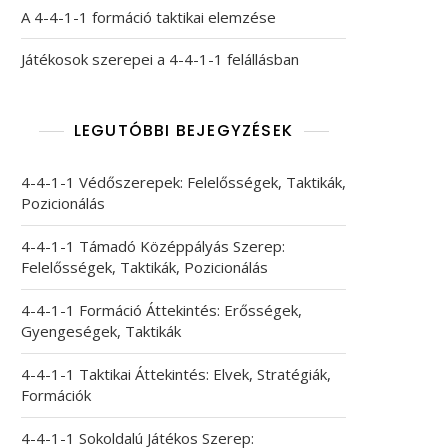
A 4-4-1-1 formáció taktikai elemzése
Játékosok szerepei a 4-4-1-1 felállásban
LEGUTÓBBI BEJEGYZÉSEK
s,
4-4-1-1 Védőszerepek: Felelősségek, Taktikák,
Pozicionálás
4-4-1-1 Támadó Középpályás Szerep:
Felelősségek, Taktikák, Pozicionálás
4-4-1-1 Formáció Áttekintés: Erősségek,
Gyengeségek, Taktikák
4-4-1-1 Taktikai Áttekintés: Elvek, Stratégiák,
Formációk
4-4-1-1 Sokoldalú Játékos Szerep: