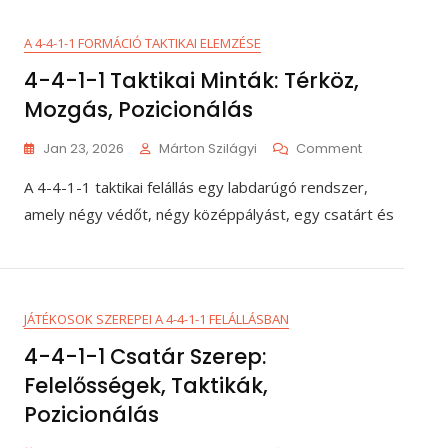
Változások,
Modern
A 4-4-1-1 FORMÁCIÓ TAKTIKAI ELEMZÉSE
Taktikák
4-4-1-1 Taktikai Minták: Térköz,
Mozgás, Pozicionálás
On
Jan 23, 2026
Márton Szilágyi
Comment
4-
A 4-4-1-1 taktikai felállás egy labdarúgó rendszer,
4-
1-
amely négy védőt, négy középpályást, egy csatárt és
1
Taktikai
Minták:
Térköz,
Mozgás,
JÁTÉKOSOK SZEREPEI A 4-4-1-1 FELÁLLÁSBAN
Pozicionálás
4-4-1-1 Csatár Szerep:
Felelősségek, Taktikák,
Pozicionálás