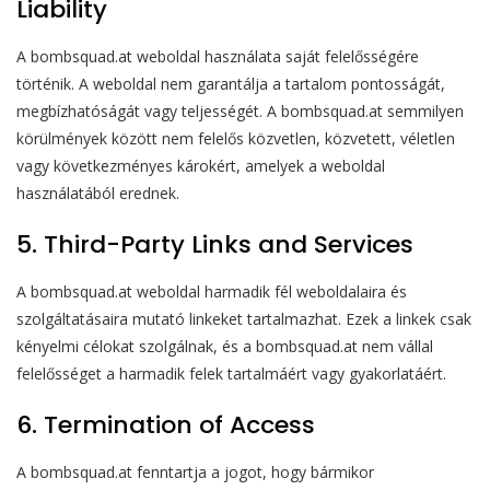
Liability
A bombsquad.at weboldal használata saját felelősségére
történik. A weboldal nem garantálja a tartalom pontosságát,
megbízhatóságát vagy teljességét. A bombsquad.at semmilyen
körülmények között nem felelős közvetlen, közvetett, véletlen
vagy következményes károkért, amelyek a weboldal
használatából erednek.
5. Third-Party Links and Services
A bombsquad.at weboldal harmadik fél weboldalaira és
szolgáltatásaira mutató linkeket tartalmazhat. Ezek a linkek csak
kényelmi célokat szolgálnak, és a bombsquad.at nem vállal
felelősséget a harmadik felek tartalmáért vagy gyakorlatáért.
6. Termination of Access
A bombsquad.at fenntartja a jogot, hogy bármikor